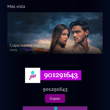
Mas vista
Culpa nuestra Pelicula
2025
720p HD
901291643
Copiar