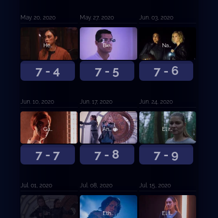
May. 20, 2020
May. 27, 2020
Jun. 03, 2020
Hespérides
Bienvenida a Bardo
Nakara
7 - 4
7 - 5
7 - 6
Jun. 10, 2020
Jun. 17, 2020
Jun. 24, 2020
Gambito de dama
Anaconda
El rebaño
7 - 7
7 - 8
7 - 9
Jul. 01, 2020
Jul. 08, 2020
Jul. 15, 2020
Un pequeño sacrificio
Etherea
El forastero