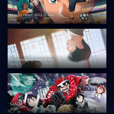
Hungry Heart: Wild Striker
2002
Perdidamente enamorada
2025
SANDA
2025