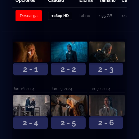
Opciones
Calidad
Idioma
Tamaño
Clicks
Descarga
Latino
1.35 GB
144
1080p HD
Hijo por hijo
Episodio 2
El molino ardiente
2 - 1
2 - 2
2 - 3
Jun. 16, 2024
Jun. 23, 2024
Jun. 30, 2024
Episodio 4
Regente
El populacho
2 - 4
2 - 5
2 - 6