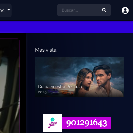
os
Mas vista
Culpa nuestra Pelicula
2025
720p HD