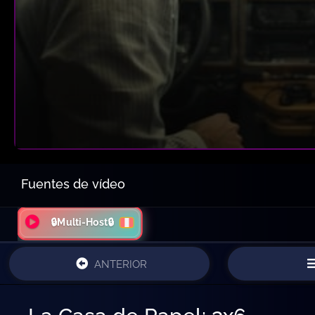
Fuentes de vídeo
🔒Multi-Host🔒
ANTERIOR