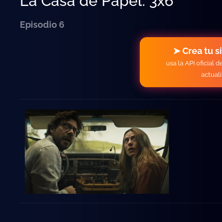
La Casa de Papel: 3x6
Episodio 6
➤ Crea tu s
usa la API oficial 
actual