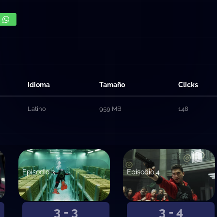
Idioma
Tamaño
Clicks
Latino
959 MB
148
Episodio 3
Episodio 4
3 - 3
3 - 4