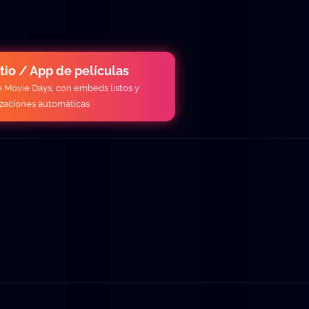
itio / App de películas
de Movie Days, con embeds listos y
izaciones automáticas