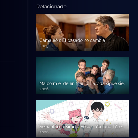
Relacionado
Camaleón: El pasado no cambia
2025
Malcolm el de en Medio: La vida sigue siendo injusta
2026
Seihantai na Kimi to Boku – You and I Are Polar Opposites
2026