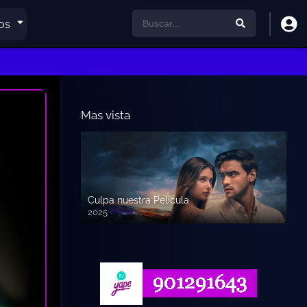
os
Mas vista
Culpa nuestra Pelicula
2025
720p HD