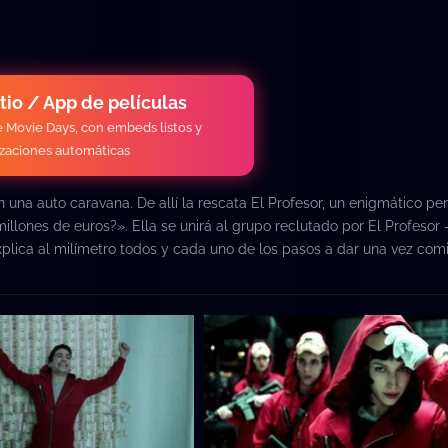
itio / App de películas
de Movie Days, con embeds listos y
izaciones automáticas
n una auto caravana. De allí la rescata El Profesor, un enigmático pe
llones de euros?». Ella se unirá al grupo reclutado por El Profesor 
xplica al milímetro todos y cada uno de los pasos a dar una vez com