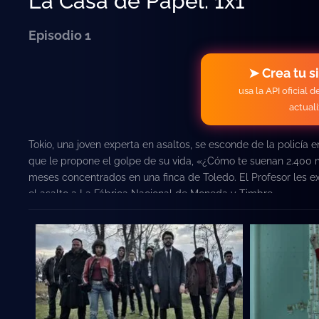
La Casa de Papel: 1x1
Episodio 1
➤ Crea tu s
usa la API oficial 
actual
Tokio, una joven experta en asaltos, se esconde de la policía e
que le propone el golpe de su vida, «¿Cómo te suenan 2.400 mi
meses concentrados en una finca de Toledo. El Profesor les e
el asalto a La Fábrica Nacional de Moneda y Timbre.