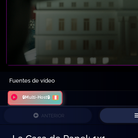
Fuentes de vídeo
🔒Multi-Host🔒
ANTERIOR