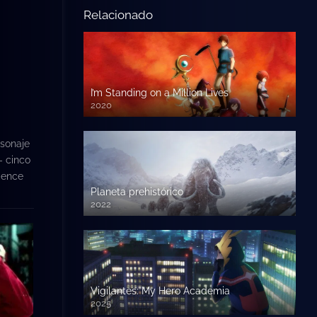
Relacionado
I’m Standing on a Million Lives
2020
rsonaje
– cinco
ience
Planeta prehistórico
2022
Vigilantes: My Hero Academia
2025