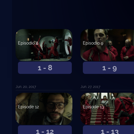
Episodio 8
Episodio 9
1 - 8
1 - 9
Jun. 20, 2017
Jun. 27, 2017
Episode 12
Episode 13
1 - 12
1 - 13