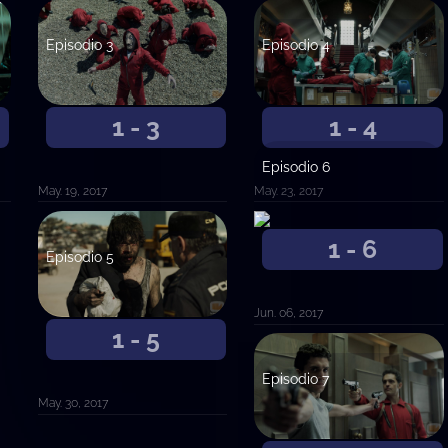
Episodio 3
Episodio 4
1 - 3
1 - 4
Episodio 6
May. 19, 2017
May. 23, 2017
1 - 6
Episodio 5
Jun. 06, 2017
1 - 5
Episodio 7
May. 30, 2017