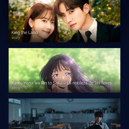
King the Land
2023
Kaoru Hana wa Rin to Saku – La nobleza de las flores
2025