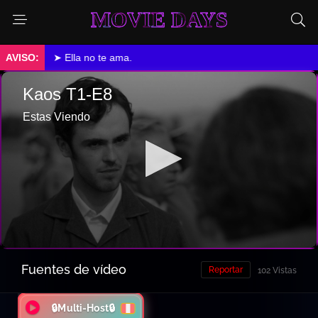
MOVIE DAYS
➤ Ella no te ama.
Fuentes de vídeo
Reportar
102 Vistas
🔒Multi-Host🔒