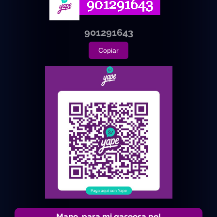
901291643
Copiar
Mano, para mi gaseosa pe!