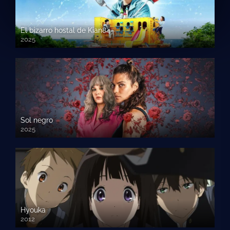
El bizarro hostal de Kian84
2025
Sol negro
2025
Hyouka
2012