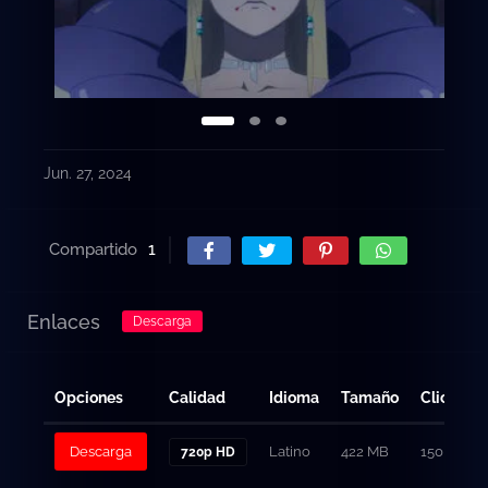
Jun. 27, 2024
Compartido
1
Enlaces
Descarga
Opciones
Calidad
Idioma
Tamaño
Clicks
Descarga
Latino
422 MB
150
720p HD