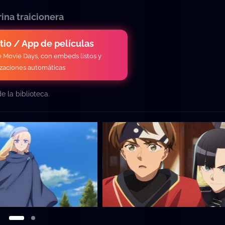
ina traicionera
itio / App de películas
de Movie Days, con embeds listos y
izaciones automáticas
 la biblioteca.