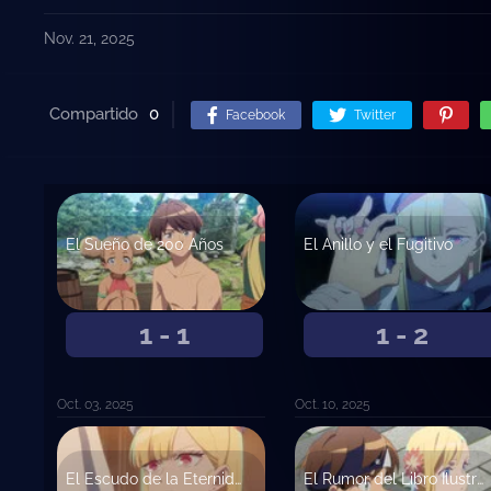
Nov. 21, 2025
Compartido
0
Facebook
Twitter
El Sueño de 200 Años
El Anillo y el Fugitivo
1 - 1
1 - 2
Oct. 03, 2025
Oct. 10, 2025
El Escudo de la Eternidad
El Rumor del Libro Ilustrado