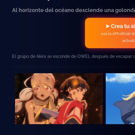
Al horizonte del océano desciende una golondr
➤ Crea tu s
usa la API oficial 
actual
El grupo de Akira se esconde de OWEL después de escapar de