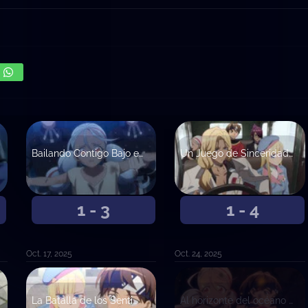
Bailando Contigo Bajo el Cielo de Verano Lluvioso
Un Juego de Sinceridad y Cal
1 - 3
1 - 4
Oct. 17, 2025
Oct. 24, 2025
La Batalla de los Sentimientos
Al horizonte del océano desciende una golondrina traicionera