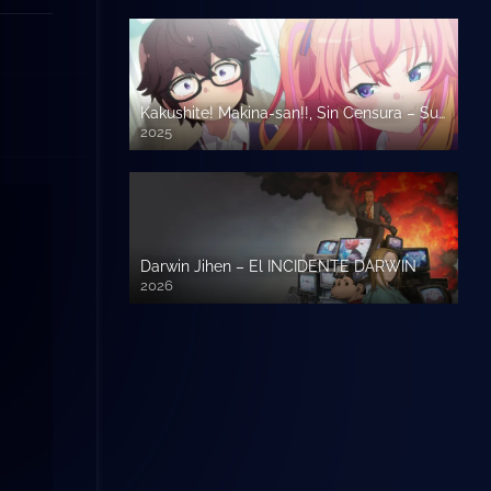
Kakushite! Makina-san!!, Sin Censura – Sub Español
2025
Darwin Jihen – El INCIDENTE DARWIN
2026