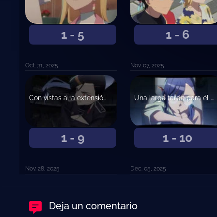
1 - 5
1 - 6
Oct. 31, 2025
Nov. 07, 2025
Con vistas a la extensión de los días pasados
Una larga tarde para él y para ella
1 - 9
1 - 10
Nov. 28, 2025
Dec. 05, 2025
Deja un comentario