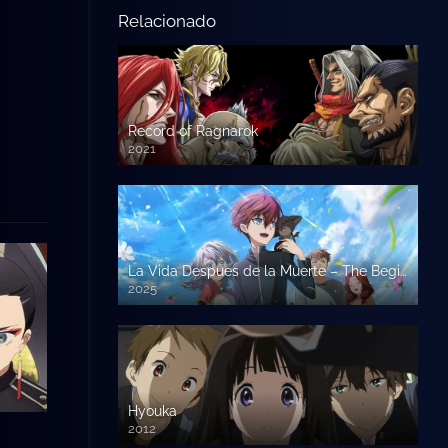
Relacionado
Record of Ragnarok
2021
La Vida Despues de la Muerte – The Beginning After the End – Saikyou no Ousama
2025
Hyouka
2012