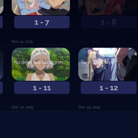
1 - 7
1 - 8
Nov. 14, 2025
Nov. 21, 2025
No dejes que tús lágrimas fluyan, dijo la niña
Tu amor es tuyo
1 - 11
1 - 12
Dec. 12, 2025
Dec. 19, 2025