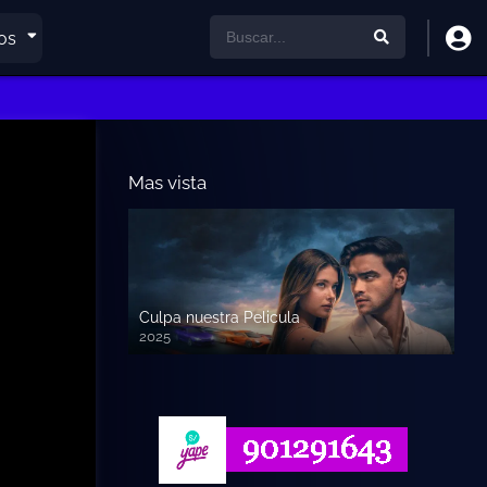
os
Mas vista
Culpa nuestra Pelicula
2025
720p HD