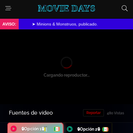
MOVIE DAYS
➤ Minions & Monstruos, publicado.
Cargando reproductor...
Fuentes de vídeo
Reportar
480 Vistas
🔒Opción 1🔒
🔒Opción 2🔒