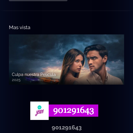
Mas vista
Culpa nuestra Pelicula
2025
720p HD
901291643