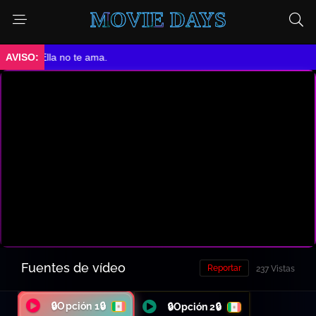
MOVIE DAYS
➤ Ella no te ama.
Fuentes de vídeo
Reportar
237 Vistas
🔒Opción 1🔒
🔒Opción 2🔒