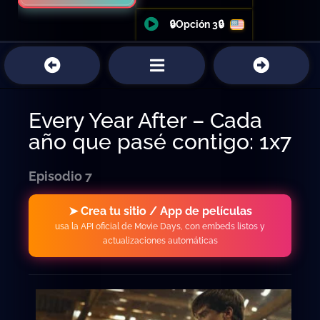
🔒Opción 3🔒
Every Year After – Cada
año que pasé contigo: 1x7
Episodio 7
➤ Crea tu sitio / App de películas
usa la API oficial de Movie Days, con embeds listos y
actualizaciones automáticas