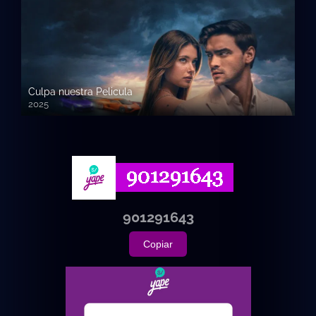
Culpa nuestra Pelicula
2025
720p HD
901291643
Copiar