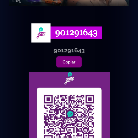
2025
720p HD
901291643
Copiar