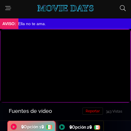
MOVIE DAYS
➤ Ella no te ama.
Fuentes de vídeo
Reportar
343 Vistas
🔒Opción 1🔒
🔒Opción 2🔒