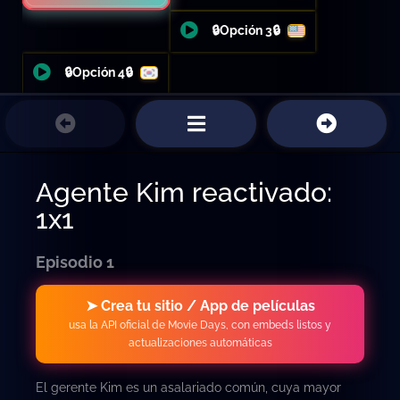
🔒Opción 3🔒
🔒Opción 4🔒
Agente Kim reactivado:
1x1
Episodio 1
➤ Crea tu sitio / App de películas
usa la API oficial de Movie Days, con embeds listos y
actualizaciones automáticas
El gerente Kim es un asalariado común, cuya mayor