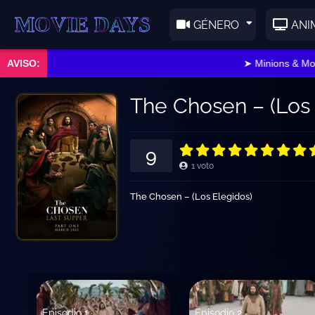
E DAYS
GÉNERO
ANI
➤ Minions & Mons
The Chosen – (Los
9
1
voto
The Chosen – (Los Elegidos)
Episodio 1
Episodio 2