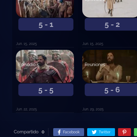
5 - 1
5 - 2
Jun. 15, 2025
Jun. 15, 2025
Episodio 5
Reuniones
5 - 5
5 - 6
Jun. 22, 2025
Jun. 29, 2025
Compartido
0
Facebook
Twitter