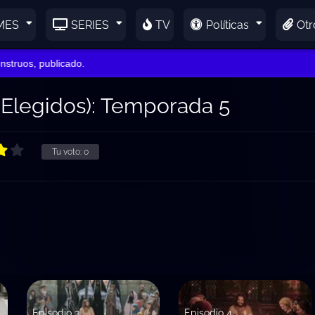
MES
SERIES
TV
Políticas
Otr
truos, publicado.
 Elegidos): Temporada 5
Tu voto:
0
Episodio 3
Episodio 4