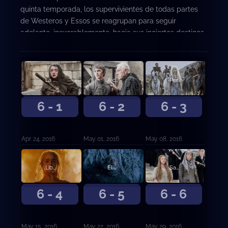
quinta temporada, los supervivientes de todas partes
de Westeros y Essos se reagrupan para seguir
adelante, inexorablemente, hacia sus inciertos destinos
individuales. Rostros familiares forjarán nuevas alianzas
para reforzar sus posibilidades estratégicas de
supervivencia, mientras que surgirán nuevos personajes
para desafiar el equilibrio de poder en el este, el oeste,
La mujer roja
A casa
Perjuro
el norte y el sur.
6 - 1
6 - 2
6 - 3
Apr. 24, 2016
May. 01, 2016
May. 08, 2016
Libro del Desconocido
El portón
Sangre de mi sangre
6 - 4
6 - 5
6 - 6
May. 15, 2016
May. 22, 2016
May. 29, 2016