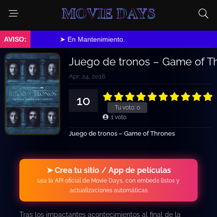
MOVIE DAYS
➤ En Mantenimiento.
Juego de tronos – Game of T
Apr. 24, 2016
10
Tu voto:
0
1
voto
Juego de tronos – Game of Thrones
➤ Crea tu sitio / App de películas
usa la API oficial de Movie Days, con embeds listos y
actualizaciones automáticas
Tras los impactantes acontecimientos al final de la