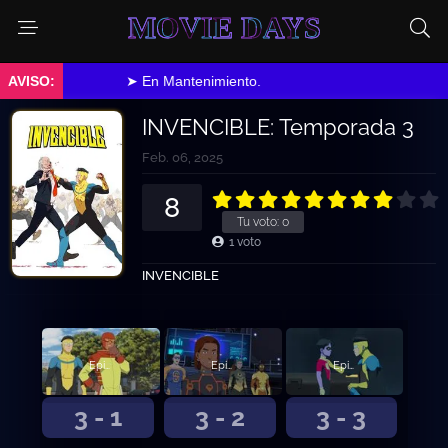
MOVIE DAYS
➤ En Mantenimiento.
INVENCIBLE: Temporada 3
Feb. 06, 2025
8
Tu voto:
0
1
voto
INVENCIBLE
Episodio 1
Episodio 2
Episodio 3
3 - 1
3 - 2
3 - 3