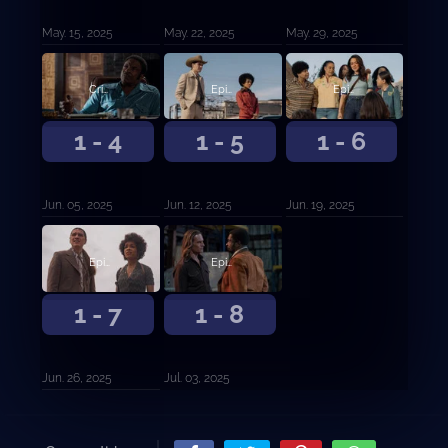
May. 15, 2025
May. 22, 2025
May. 29, 2025
Criminal de Velocidad Supersónica
Episodio 5
Episodio 6
1 - 4
1 - 5
1 - 6
Jun. 05, 2025
Jun. 12, 2025
Jun. 19, 2025
Episodio 7
Episodio 8
1 - 7
1 - 8
Jun. 26, 2025
Jul. 03, 2025