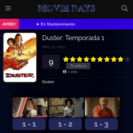
MOVIE DAYS
➤ En Mantenimiento.
Duster: Temporada 1
May. 15, 2025
9
Tu voto:
0
1
voto
Duster
Baltimore Lo Cambia Todo
Mentes Sospechosas
No Eres Bueno
1 - 1
1 - 2
1 - 3