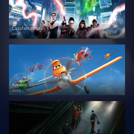
Cazafantasmas
2016
720p HD
Aviones
2013
720 HD