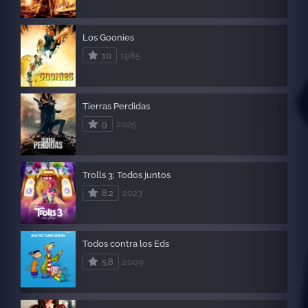
Los Goonies
10
1985
Tierras Perdidas
9
2025
Trolls 3: Todos juntos
8.2
2023
Todos contra los Eds
5.8
2009