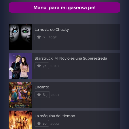
Mano, para mi gaseosa pe!
La novia de Chucky
6
1998
Starstruck: Mi Novio es una Súperestrella
7.1
2010
Encanto
8.3
2021
La máquina del tiempo
10
2002