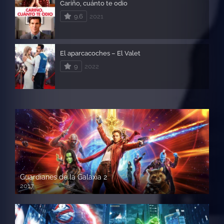
Cariño, cuánto te odio
9.6
2021
El aparcacoches – El Valet
9
2022
Guardianes de la Galaxia 2
2017
720p HD