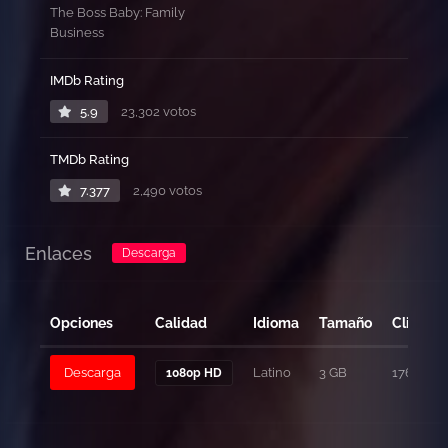
The Boss Baby: Family
Business
IMDb Rating
5.9
23,302 votos
TMDb Rating
7.377
2,490 votos
Enlaces
Descarga
Opciones
Calidad
Idioma
Tamaño
Clicks
Descarga
Latino
3 GB
176
1080p HD