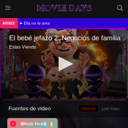
MOVIE DAYS
➤ Ella no te ama.
Fuentes de vídeo
Reportar
4728 Vistas
🔒Multi-Host🔒