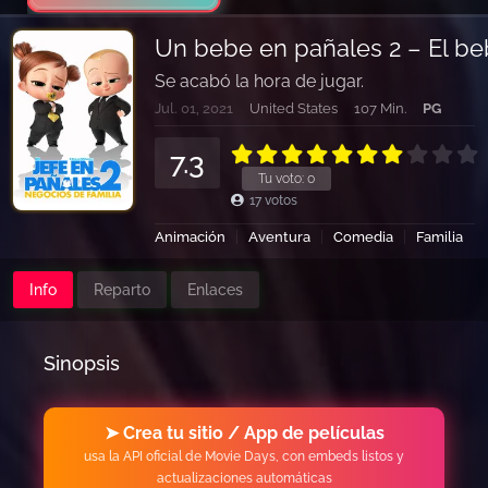
Un bebe en pañales 2 – El beb
Se acabó la hora de jugar.
Jul. 01, 2021
United States
107 Min.
PG
7.3
Tu voto:
0
17
votos
Animación
Aventura
Comedia
Familia
Info
Reparto
Enlaces
Sinopsis
➤ Crea tu sitio / App de películas
usa la API oficial de Movie Days, con embeds listos y
actualizaciones automáticas