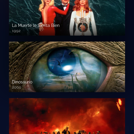
La Muerte le Sienta Bien
1992
720p HD
Dinosaurio
2000
720 HD