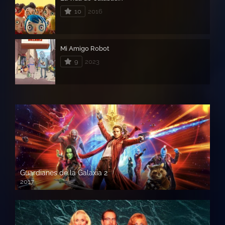
10
2016
Mi Amigo Robot
9
2023
Guardianes de la Galaxia 2
2017
720p HD