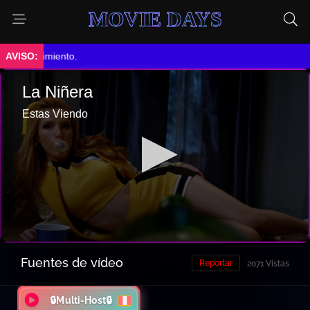
MOVIE DAYS
tenimiento.
Fuentes de vídeo
Reportar
2071 Vistas
🔒Multi-Host🔒