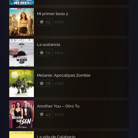
Mi primer beso 2
7.3
2020
La sustancia
7.2
2024
Melanie: Apocalipsis Zombie
7.6
2016
Another You – Otro Tu
4.3
2025
La vida de Calabacín