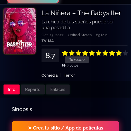
La Niñera – The Babysitter
La chica de tus sueños puede ser
una pesadilla
Oct. 13, 2017
United States
85 Min.
TV-MA
8.7
Tu voto:
0
7
votos
Comedia
Terror
Info
Reparto
Enlaces
Sinopsis
➤ Crea tu sitio / App de películas