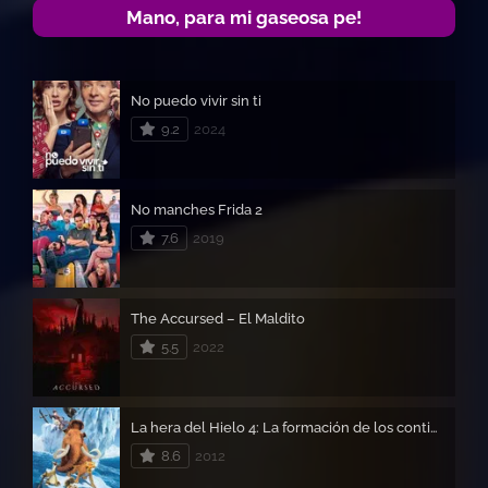
Mano, para mi gaseosa pe!
No puedo vivir sin ti
9.2
2024
No manches Frida 2
7.6
2019
The Accursed – El Maldito
5.5
2022
La hera del Hielo 4: La formación de los continentes – Ice Age 4
8.6
2012