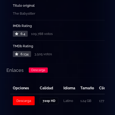
Título original
The Babysitter
IMDb Rating
6.4
109,788 votos
TMDb Rating
6.134
3,505 votos
Enlaces
Descarga
Opciones
Calidad
Idioma
Tamaño
Clicks
Descarga
Latino
1.24 GB
177
720p HD