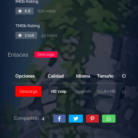
IMDb Rating
6.8
672 votos
TMDb Rating
7.016
93 votos
Enlaces
Descarga
Opciones
Calidad
Idioma
Tamaño
Clicks
Descarga
Spanish
713.80 MB
531
HD 720p
Compartido
4