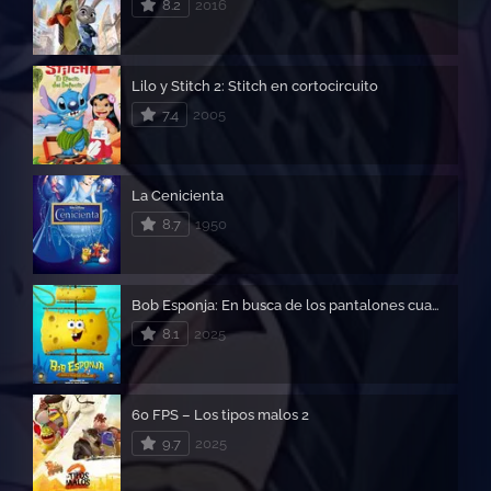
8.2
2016
Lilo y Stitch 2: Stitch en cortocircuito
7.4
2005
La Cenicienta
8.7
1950
Bob Esponja: En busca de los pantalones cuadrados
8.1
2025
60 FPS – Los tipos malos 2
9.7
2025