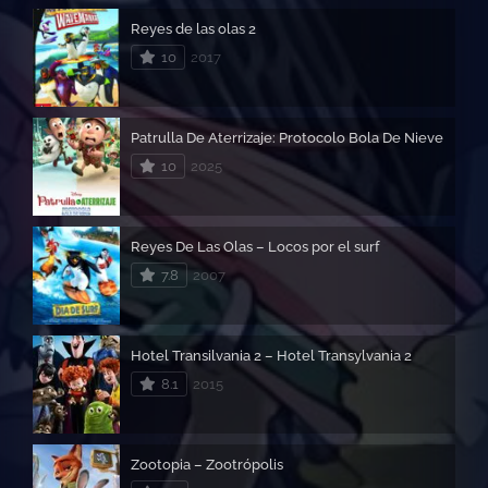
Reyes de las olas 2
10
2017
Patrulla De Aterrizaje: Protocolo Bola De Nieve
10
2025
Reyes De Las Olas – Locos por el surf
7.8
2007
Hotel Transilvania 2 – Hotel Transylvania 2
8.1
2015
Zootopia – Zootrópolis