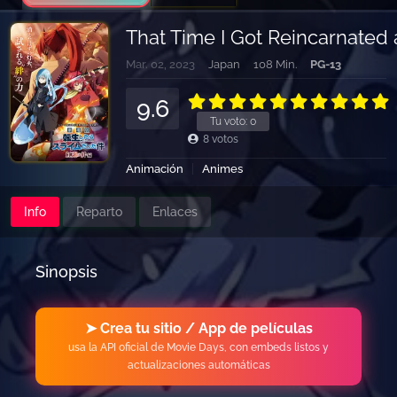
That Time I Got Reincarnated a
Mar. 02, 2023
Japan
108 Min.
PG-13
9.6
Tu voto:
0
8
votos
Animación
Animes
Info
Reparto
Enlaces
Sinopsis
➤ Crea tu sitio / App de películas
usa la API oficial de Movie Days, con embeds listos y
actualizaciones automáticas