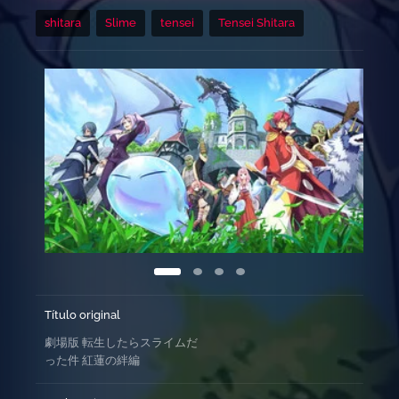
shitara
Slime
tensei
Tensei Shitara
Título original
劇場版 転生したらスライムだ
った件 紅蓮の絆編