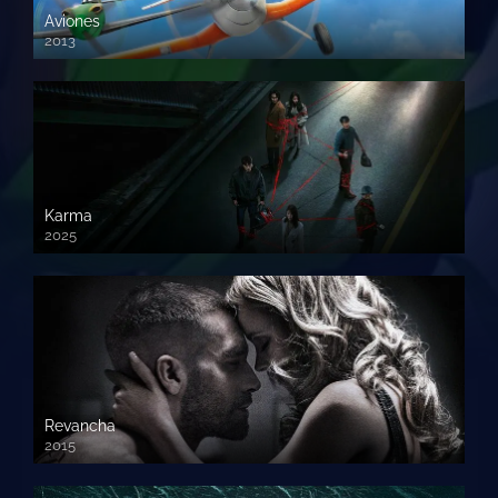
Aviones
2013
720 HD
Karma
2025
Revancha
2015
720p HD