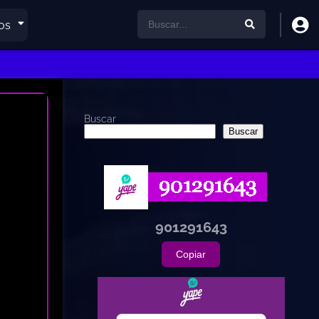
os
Buscar
Buscar
901291643
Copiar