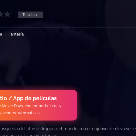
Tu voto:
0
ia
Fantasía
itio / App de películas
de Movie Days, con embeds listos y
izaciones automáticas
 búsqueda del último dragón del mundo con el objetivo de devolver e
 por una civilización milenaria.