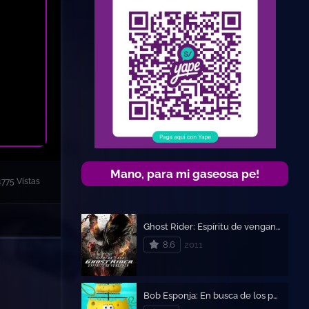
Mano, para mi gaseosa pe!
4775 Vistas
Ghost Rider: Espíritu de venganza
8.6
2011
Bob Esponja: En busca de los pantalones cuadrados