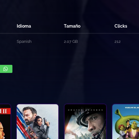
Idioma
Tamaño
Clicks
Spanish
2.07 GB
212