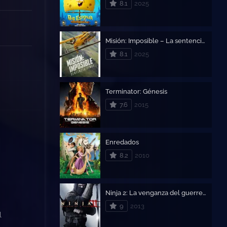
8.1
2025
Misión: Imposible – La sentencia final
8.1
2025
Terminator: Génesis
7.6
2015
Enredados
8.2
2010
Ninja 2: La venganza del guerrero
9
2013
l