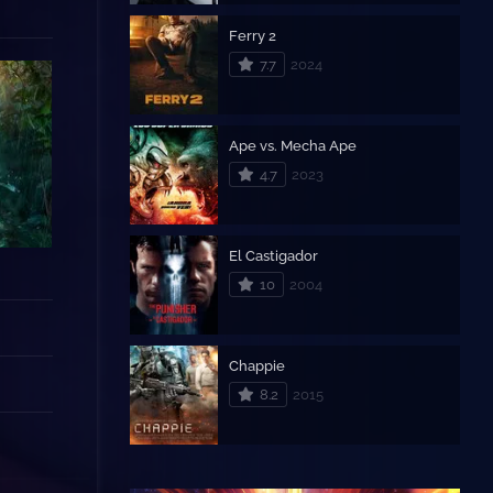
Ferry 2
7.7
2024
Ape vs. Mecha Ape
4.7
2023
El Castigador
10
2004
Chappie
8.2
2015