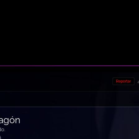
Reportar
ragón
do.
G