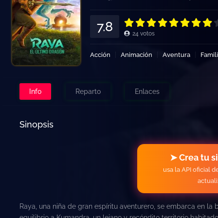
7.8
24
votos
Acción
Animación
Aventura
Famil
Info
Reparto
Enlaces
Sinopsis
➤ Crea tu s
usa la API oficial 
actual
Raya, una niña de gran espíritu aventurero, se embarca en la
equilibrio a Kumandra, un lejano y recóndito territorio habitado