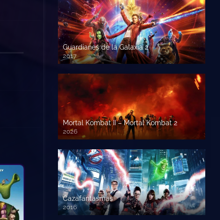
Guardianes de la Galaxia 2
2017
720p HD
Mortal Kombat II – Mortal Kombat 2
2026
1080p HD
Cazafantasmas
2016
720p HD