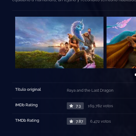
Título original
Raya and the Last Dragon
IMDb Rating
7.3
169,782 votos
TMDb Rating
7.87
6,472 votos