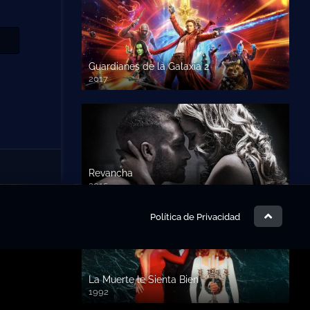
Guardianes de la Galaxia 2
2017
720p HD
Revancha
2015
720p HD
Política de Privacidad
La Muerte le Sienta Bien
1992
720p HD