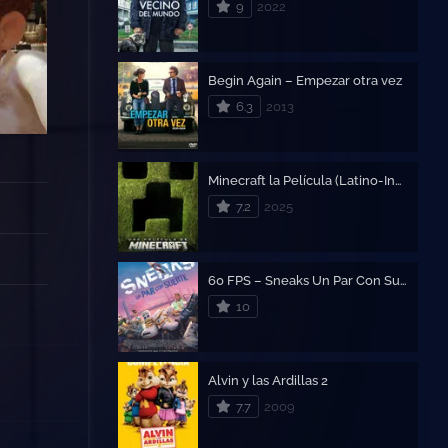
9
2022
Begin Again – Empezar otra vez
6.3
2013
Minecraft la Película (Latino-Inglés)
7.2
2025
60 FPS – Sneaks Un Par Con Suerte
10
Alvin y las Ardillas 2
7.7
2009