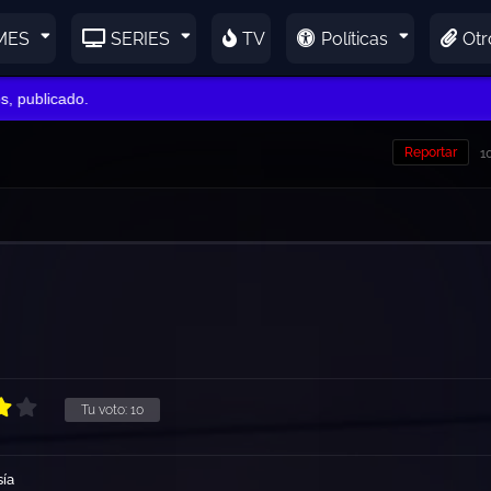
MES
SERIES
TV
Políticas
Otr
blicado.
Reportar
1
Tu voto:
10
sía