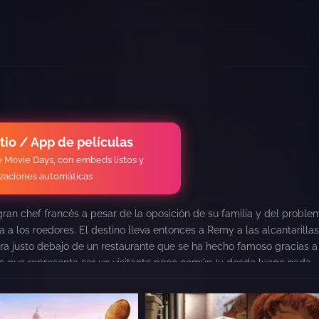
itio / App de películas
de Movie Days, con embeds listos y
izaciones automáticas
ran chef francés a pesar de la oposición de su familia y del proble
 a los roedores. El destino lleva entonces a Remy a las alcantarilla
ntra justo debajo de un restaurante que se ha hecho famoso gracias a
gro que representa ser un visitante poco común (y desde luego nada
la pasión de Remy por la cocina pone patas arriba el mundo culinari