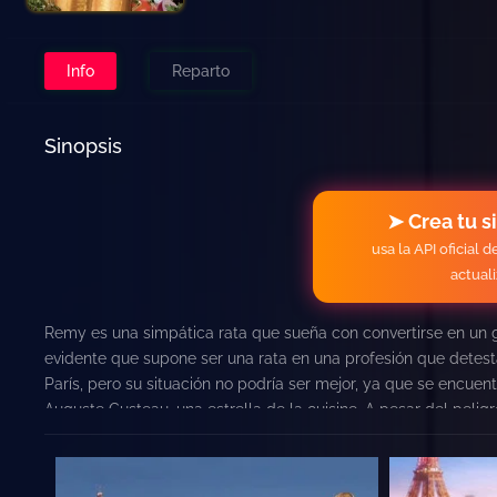
Info
Reparto
Sinopsis
➤ Crea tu s
usa la API oficial 
actual
Remy es una simpática rata que sueña con convertirse en un g
evidente que supone ser una rata en una profesión que detesta
París, pero su situación no podría ser mejor, ya que se encue
Auguste Gusteau, una estrella de la cuisine. A pesar del peli
deseado) en los fogones de un exquisito restaurante francés, 
parisino en una trepidante y emocionante aventura.