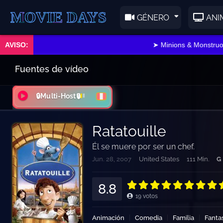
E DAYS
GÉNERO
ANI
➤ Minions & Monstruos, pu
Fuentes de vídeo
🔒Multi-Host🔒
Ratatouille
Él se muere por ser un chef.
Jun. 28, 2007
United States
111 Min.
G
8.8
19
votos
Animación
Comedia
Familia
Fanta