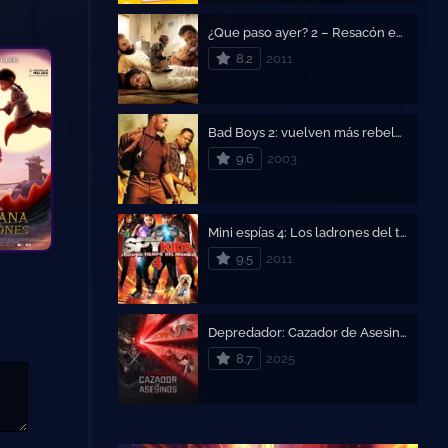
¿Que paso ayer? 2 – Resacón en las vegas 2
8.2
2011
Bad Boys 2: vuelven más rebeldes – Dos policías rebeldes 2
9.6
2003
Mini espías 4: Los ladrones del tiempo
9.5
2011
Depredador: Cazador de Asesinos – Predator – Asesino De Asesinos
8.7
2025