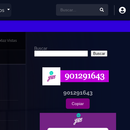
os
0622 Vistas
Buscar
Buscar
901291643
Copiar