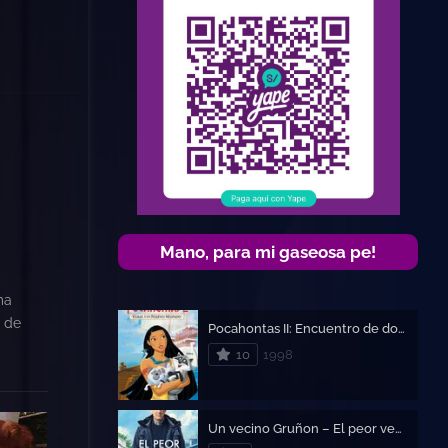
Mano, para mi gaseosa pe!
ma
s de
Pocahontas II: Encuentro de dos mundos
10
1998
o
Un vecino Gruñon – El peor vecino del mundo