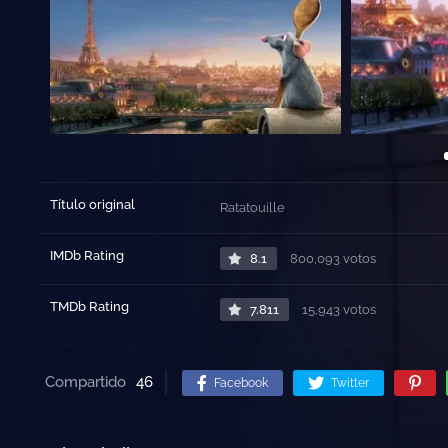
Título original
Ratatouille
IMDb Rating
8.1
800,093 votos
TMDb Rating
7.811
15,943 votos
Compartido
46
Facebook
Twitter