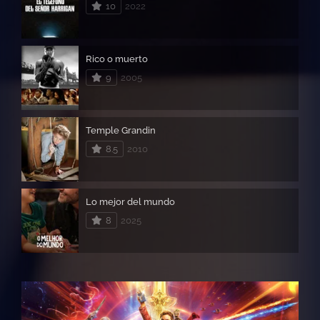
10
2022
Rico o muerto
9
2005
Temple Grandin
8.5
2010
Lo mejor del mundo
8
2025