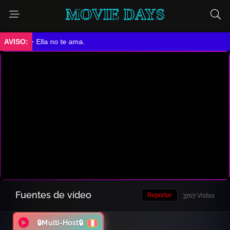
MOVIE DAYS
➤ Ella no te ama.
Fuentes de vídeo
Reportar
3707 Vistas
🔒Multi-Host🔒