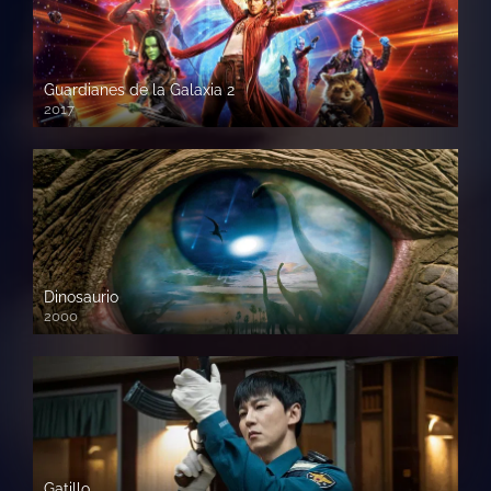
Guardianes de la Galaxia 2
2017
720p HD
Dinosaurio
2000
720 HD
Gatillo