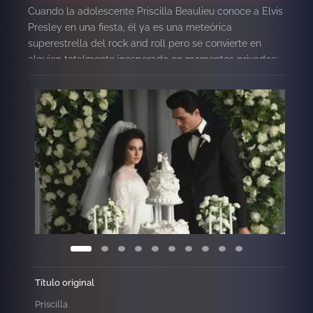
Cuando la adolescente Priscilla Beaulieu conoce a Elvis
Presley en una fiesta, él ya es una meteórica
superestrella del rock and roll pero se convierte en
alguien totalmente inesperado en momentos privados:
un apasionante flechazo, un aliado en la soledad, un
vulnerable mejor amigo. Película basada en las
memorias ‘Elvis and Me’, escritas por Priscilla Beaulieu
Presley, publicadas en 1985 y que relatan el largo
noviazgo y turbulento matrimonio de Elvis y Priscilla,
desde una base militar alemana hasta su finca de
ensueño en Graceland.
Título original
Priscilla