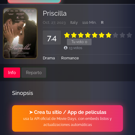
Priscilla
Oct. 27, 2023
Italy
110 Min.
R
7.4
Tu voto:
0
13
votos
Drama
Romance
Info
Reparto
Sinopsis
➤ Crea tu sitio / App de películas
usa la API oficial de Movie Days, con embeds listos y
actualizaciones automáticas