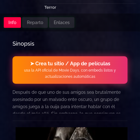
Terror
Info
Reparto
Enlaces
Sinopsis
➤ Crea tu sitio / App de películas
usa la API oficial de Movie Days, con embeds listos y
actualizaciones automáticas
Después de que uno de sus amigos sea brutalmente
asesinado por un malvado ente oscuro, un grupo de
amigos juega a la ouija para intentar hablar con él
desde el más allá. Sin embargo, lo que consiguen es
despertar a un antiguo espíritu y a los demonios más
salvajes. Los chicos tendrán que hacer frente a sus
miedos más profundos e intentar acabar con ellos. Han