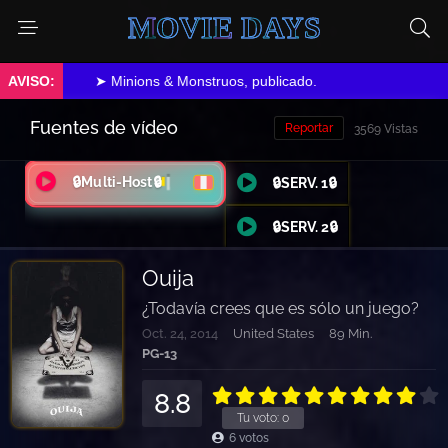
MOVIE DAYS
➤ Minions & Monstruos, publicado.
Fuentes de vídeo
Reportar
3569 Vistas
🔒Multi-Host🔒
🔒SERV. 1🔒
🔒SERV. 2🔒
Ouija
¿Todavía crees que es sólo un juego?
Oct. 24, 2014
United States
89 Min.
PG-13
8.8
Tu voto:
0
6
votos