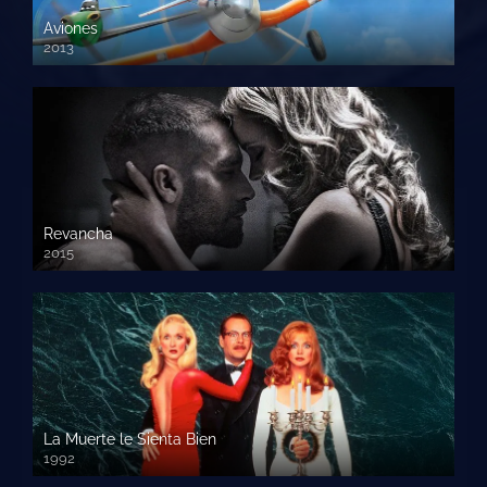
Aviones
2013
720 HD
Revancha
2015
720p HD
La Muerte le Sienta Bien
1992
720p HD