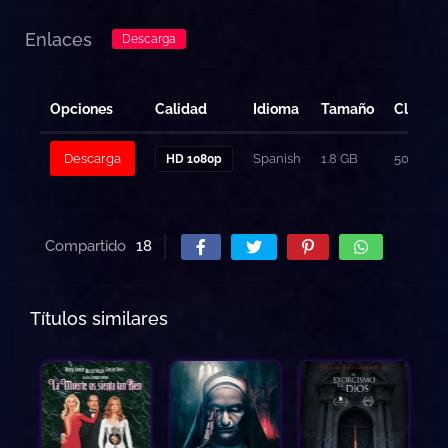
Enlaces
Descarga
Opciones
Calidad
Idioma
Tamaño
Clicks
Descarga
Spanish
1.8 GB
501
HD 1080p
Compartido
18
Títulos similares