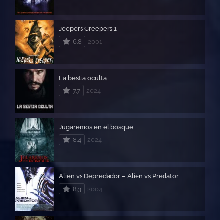
Jeepers Creepers 1
6.8
2001
La bestia oculta
7.7
2024
Jugaremos en el bosque
8.4
2024
Alien vs Depredador – Alien vs Predator
8.3
2004