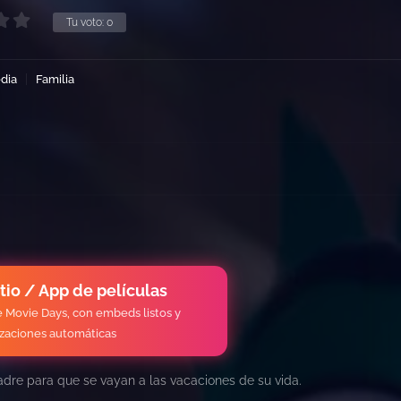
Tu voto:
0
dia
Familia
itio / App de películas
de Movie Days, con embeds listos y
izaciones automáticas
adre para que se vayan a las vacaciones de su vida.