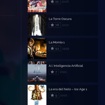
10
2026
La Torre Oscura
7.8
2017
La Momia 1
9.1
1999
A.I. Inteligencia Artificial
7
2001
La era del hielo – Ice Age 1
9
2002