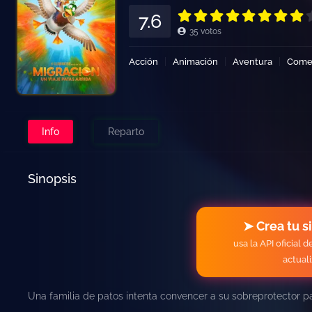
7.6
35
votos
Acción
Animación
Aventura
Come
Info
Reparto
Sinopsis
➤ Crea tu s
usa la API oficial 
actual
Una familia de patos intenta convencer a su sobreprotector p