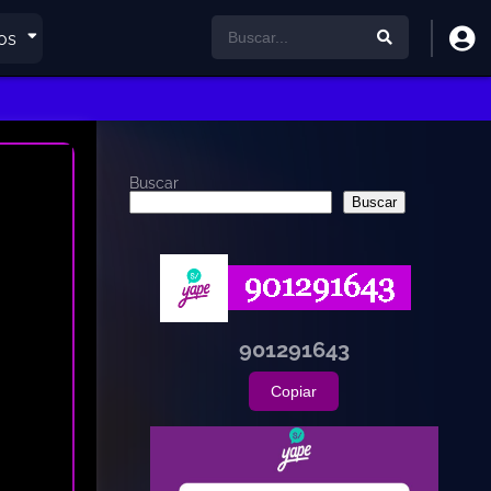
os
Buscar
Buscar
901291643
Copiar