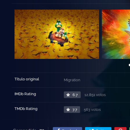
Título original
Migration
IMDb Rating
6.7
12,851 votos
TMDb Rating
7.7
563 votos