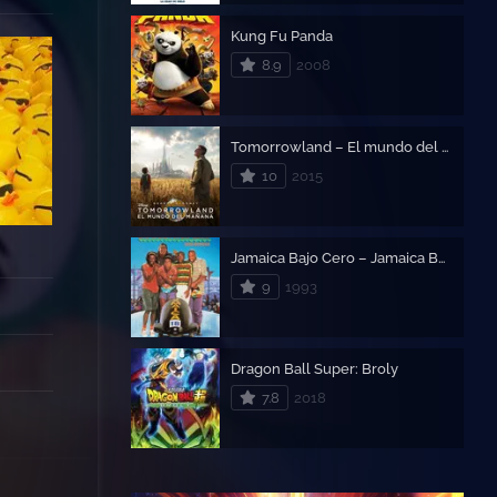
Kung Fu Panda
8.9
2008
Tomorrowland – El mundo del Mañana
10
2015
Jamaica Bajo Cero – Jamaica Bajo 0
9
1993
Dragon Ball Super: Broly
7.8
2018