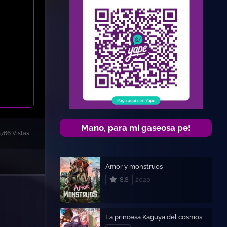
Mano, para mi gaseosa pe!
766 Vistas
Amor y monstruos
8.8
2020
La princesa Kaguya del cosmos