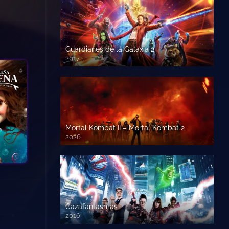
Guardianes de la Galaxia 2
2017
720p HD
Mortal Kombat II – Mortal Kombat 2
2026
1080p HD
Cazafantasmas
2016
720p HD