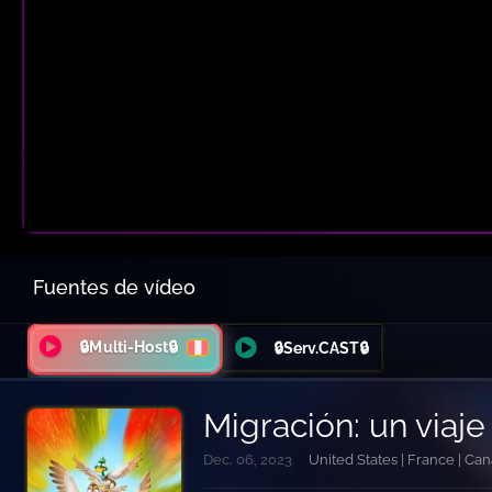
Fuentes de vídeo
🔒Multi-Host🔒
🔒Serv.CAST🔒
Migración: un viaje
Dec. 06, 2023
United States | France | Ca