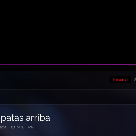
Reportar
8
 patas arriba
nada
83 Min.
PG