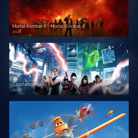
Mortal Kombat II – Mortal Kombat 2
2026
1080p HD
Cazafantasmas
2016
720p HD