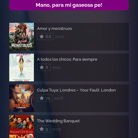
Mano, para mi gaseosa pe!
Amor y monstruos
8.8
2020
A todos los chicos: Para siempre
8
2021
Culpa Tuya: Londres – Your Fault: London
7.5
2026
The Wedding Banquet
9
2025