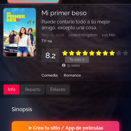
Mi primer beso
Puede contarle todo a su mejor
amigo, excepto una cosa.
May. 11, 2018
United Kingdom
105 Min.
TV-14
8.2
Tu voto:
0
31
votos
Comedia
Romance
Info
Reparto
Enlaces
Sinopsis
➤ Crea tu sitio / App de películas