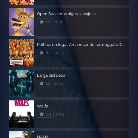
Open Season: amigos salvajes 2
10
2008
Pollitos en fuga : Amanecer de los nuggets (Chicken run)
6.2
2023
Larga distancia
10
2024
Wolfs
6.8
2024
NANA