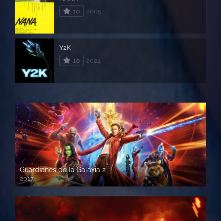
10
2005
Y2K
10
2024
Guardianes de la Galaxia 2
2017
720p HD