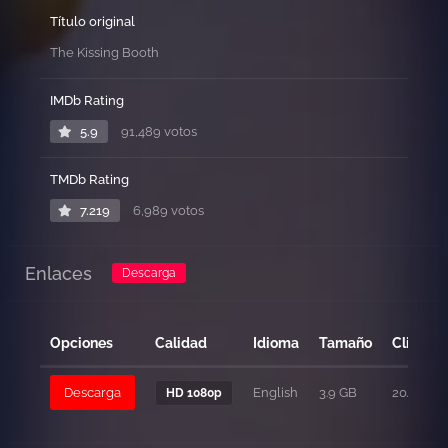
Título original
The Kissing Booth
IMDb Rating
5.9
91,489 votos
TMDb Rating
7.219
6,989 votos
Enlaces
Descarga
Opciones
Calidad
Idioma
Tamaño
Clicks
Descarga
English
3.9 GB
204
HD 1080p