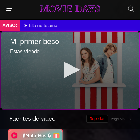
MOVIE DAYS
➤ Ella no te ama.
Fuentes de vídeo
Reportar
6136 Vistas
🔒Multi-Host🔒