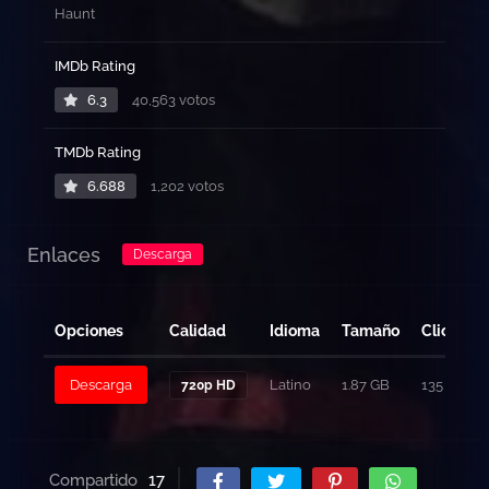
Haunt
IMDb Rating
6.3
40,563 votos
TMDb Rating
6.688
1,202 votos
Enlaces
Descarga
Opciones
Calidad
Idioma
Tamaño
Clicks
Descarga
Latino
1.87 GB
135
720p HD
Compartido
17