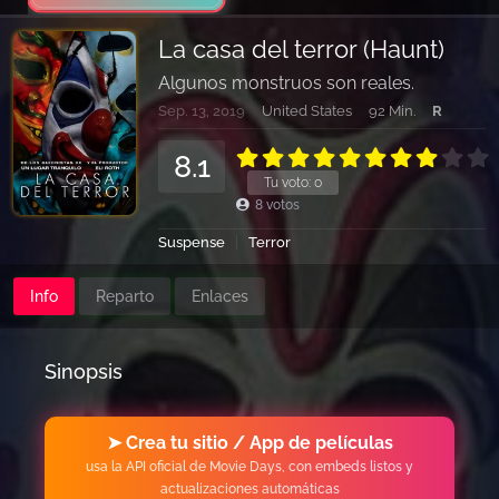
La casa del terror (Haunt)
Algunos monstruos son reales.
Sep. 13, 2019
United States
92 Min.
R
8.1
Tu voto:
0
8
votos
Suspense
Terror
Info
Reparto
Enlaces
Sinopsis
➤ Crea tu sitio / App de películas
usa la API oficial de Movie Days, con embeds listos y
actualizaciones automáticas