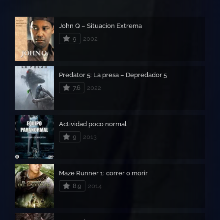
John Q – Situacion Extrema
9
2002
Predator 5: La presa – Depredador 5
7.6
2022
Actividad poco normal
9
2013
Maze Runner 1: correr o morir
8.9
2014