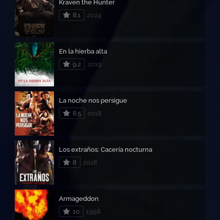
Kraven the Hunter
8.1
2024
En la hierba alta
9.2
2019
La noche nos persigue
8.5
2018
Los extraños: Cacería nocturna
8
2018
Armageddon
10
1998