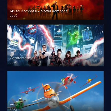
Mortal Kombat II – Mortal Kombat 2
2026
1080p HD
Cazafantasmas
2016
720p HD
Aviones
2013