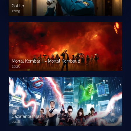
Gatillo
2025
Mortal Kombat II – Mortal Kombat 2
2026
1080p HD
Cazafantasmas
2016
720p HD