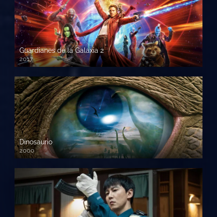
Guardianes de la Galaxia 2
2017
720p HD
Dinosaurio
2000
720 HD