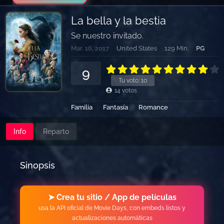
La bella y la bestia
Se nuestro invitado.
Mar. 16, 2017
United States
129 Min.
PG
9
Tu voto:
10
14
votos
Familia
Fantasía
Romance
Info
Reparto
Sinopsis
➤ Crea tu sitio / App de películas
usa la API oficial de Movie Days, con embeds listos y
actualizaciones automáticas