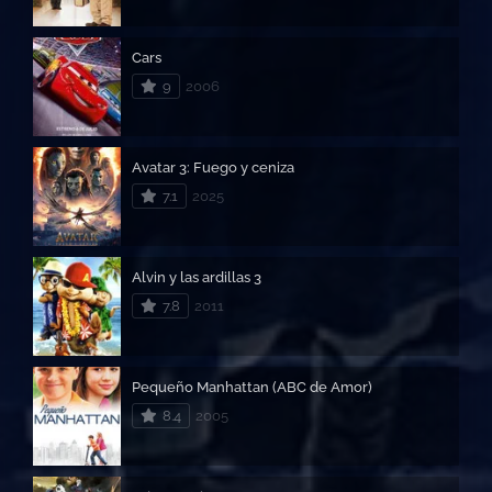
Cars
9
2006
Avatar 3: Fuego y ceniza
7.1
2025
Alvin y las ardillas 3
7.8
2011
Pequeño Manhattan (ABC de Amor)
8.4
2005