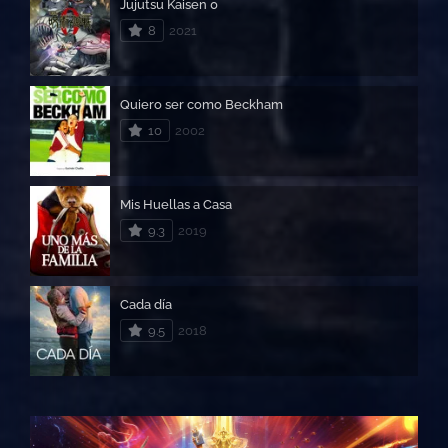
Jujutsu Kaisen 0
8
2021
Quiero ser como Beckham
10
2002
Mis Huellas a Casa
9.3
2019
Cada día
9.5
2018