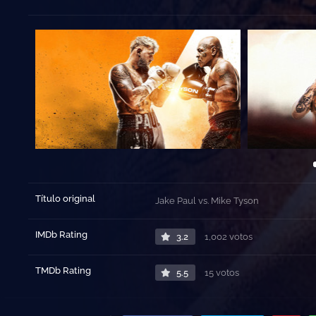
Título original
Jake Paul vs. Mike Tyson
IMDb Rating
3.2
1,002 votos
TMDb Rating
5.5
15 votos