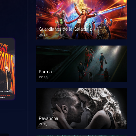
Guardianes de la Galaxia 2
2017
720p HD
Karma
2025
Revancha
2015
720p HD