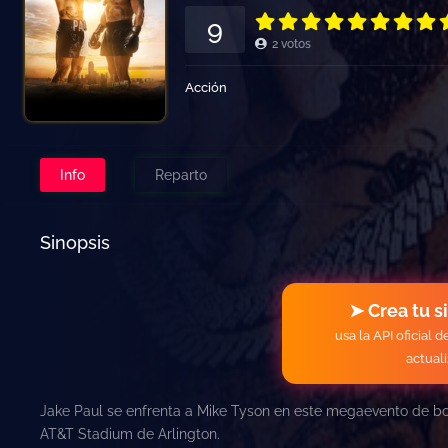
9
2
votos
Acción
Info
Reparto
Sinopsis
➤ Crea tu s
usa la API oficial 
actual
Jake Paul se enfrenta a Mike Tyson en este megaevento de box
AT&T Stadium de Arlington.