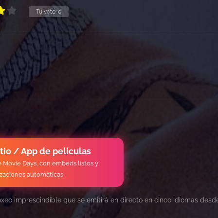
Tu voto:
0
itio / App de películas
de Movie Days, con embeds listos y
izaciones automáticas
eo imprescindible que se emitirá en directo en cinco idiomas desde