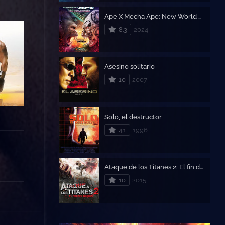
Ape X Mecha Ape: New World Order
8.3
2024
Asesino solitario
10
2007
Solo, el destructor
4.1
1996
Ataque de los Titanes 2: El fin del mundo
10
2015