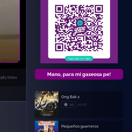
Mano, para mi gaseosa pe!
983 Vistas
Ong Bak 2
10
2008
Pequeños guerreros