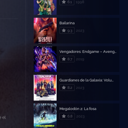
6.1
1998
Bailarina
9.3
2023
Vengadores: Endgame – Avengers: Endgame
8.7
2019
Guardianes de la Galaxia: Volumen 3
8.2
2023
Megalodón 2: La fosa
6.8
2023
 el