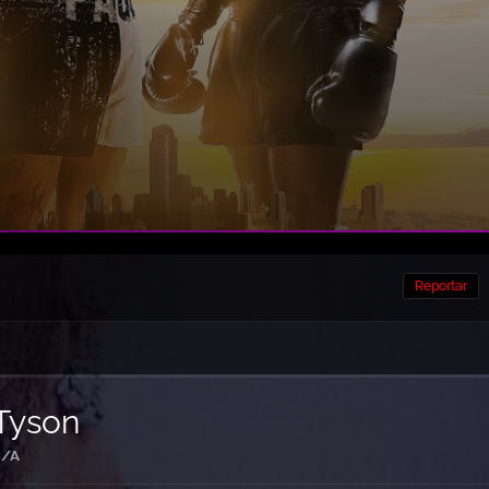
Reportar
 Tyson
/A