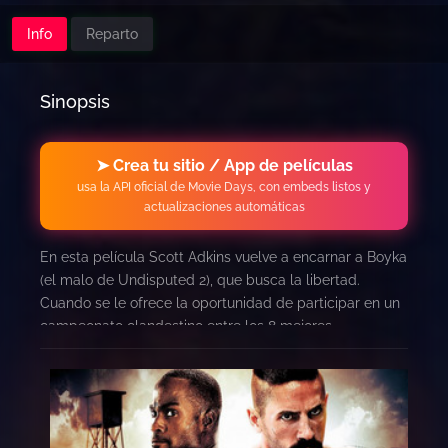
Info
Reparto
Sinopsis
➤ Crea tu sitio / App de películas
usa la API oficial de Movie Days, con embeds listos y
actualizaciones automáticas
En esta película Scott Adkins vuelve a encarnar a Boyka
(el malo de Undisputed 2), que busca la libertad.
Cuando se le ofrece la oportunidad de participar en un
campeonato clandestino entre los 8 mejores
luchadores reclusos del mundo, ni lo dudará.