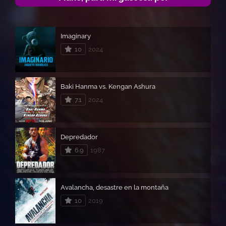
Imaginary
10
2024
Baki Hanma vs. Kengan Ashura
7.1
2024
Depredador
6.9
1987
Avalancha, desastre en la montaña
10
2019