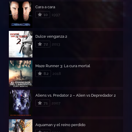
Cara a cara
10
1997
Dulce venganza 2
7.2
2013
Maze Runner 3: La cura mortal
8.2
2018
Aliens vs. Predator 2 – Alien vs Depredador 2
7.1
2007
Aquaman y el reino perdido