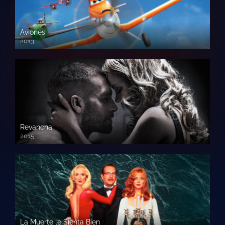
Aviones
2013
720 HD
Revancha
2015
720p HD
La Muerte le Sienta Bien