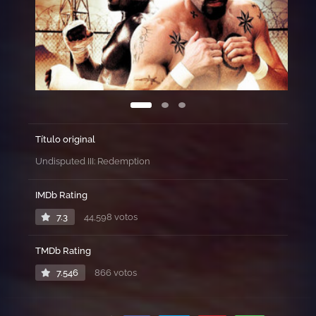
Título original
Undisputed III: Redemption
IMDb Rating
7.3
44,598 votos
TMDb Rating
7.546
866 votos