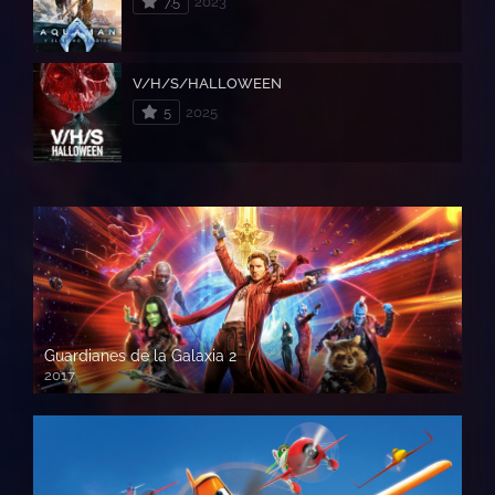
7.5
2023
V/H/S/HALLOWEEN
5
2025
Guardianes de la Galaxia 2
2017
720p HD