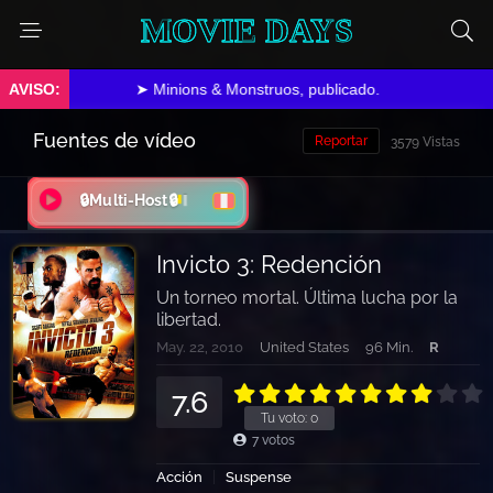
MOVIE DAYS
➤ Minions & Monstruos, publicado.
Fuentes de vídeo
Reportar
3579 Vistas
🔒Multi-Host🔒
Invicto 3: Redención
Un torneo mortal. Última lucha por la
libertad.
May. 22, 2010
United States
96 Min.
R
7.6
Tu voto:
0
7
votos
Acción
Suspense