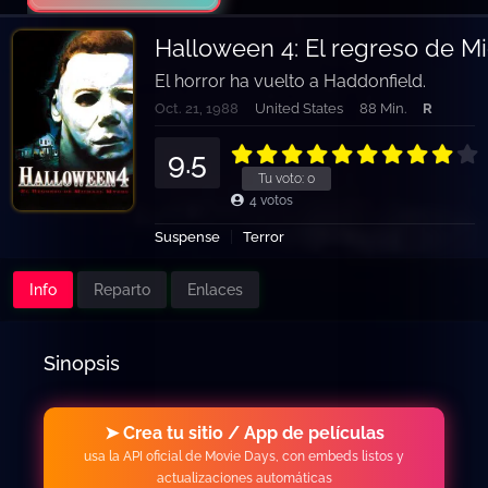
Halloween 4: El regreso de M
El horror ha vuelto a Haddonfield.
Oct. 21, 1988
United States
88 Min.
R
9.5
Tu voto:
0
4
votos
Suspense
Terror
Info
Reparto
Enlaces
Sinopsis
➤ Crea tu sitio / App de películas
usa la API oficial de Movie Days, con embeds listos y
actualizaciones automáticas