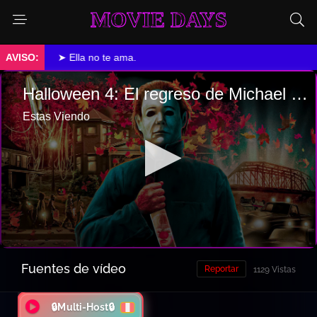
MOVIE DAYS
➤ Ella no te ama.
Fuentes de vídeo
Reportar
1129 Vistas
🔒Multi-Host🔒