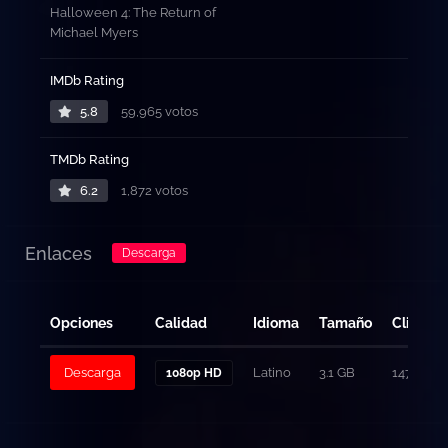
Halloween 4: The Return of
Michael Myers
IMDb Rating
5.8
59,965 votos
TMDb Rating
6.2
1,872 votos
Enlaces
Descarga
Opciones
Calidad
Idioma
Tamaño
Clicks
Descarga
Latino
3.1 GB
147
1080p HD