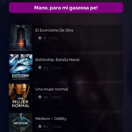
Mano, para mi gaseosa pe!
El Exorcismo De Dios
8
2022
Battleship: Batalla Naval
9.7
2012
Una mujer normal
10
2025
Médium – Oddity
8.7
2024