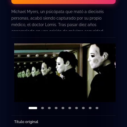
Michael Myers, un psicópata que mató a dieciséis
personas, acabó siendo capturado por su propio
médico, el doctor Lomis. Tras pasar diez años
encarcelado en una prisión de máxima seguridad,
Myers es trasladado, en estado catatónico, al Instituto
Mental de Richmond. Pero inexplicablemente se vuelve
a escapar con el fin de asesinar a su único familiar vivo,
su sobrina Jamie Lloyd. De nuevo el doctor Lomis
intentará atraparlo.
Título original