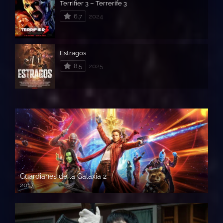
Terrifier 3 – Terrerife 3
6.7
2024
Estragos
8.5
2025
Guardianes de la Galaxia 2
2017
720p HD