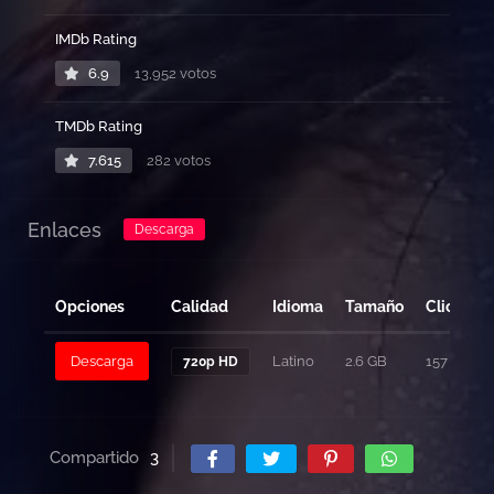
IMDb Rating
6.9
13,952 votos
TMDb Rating
7.615
282 votos
Enlaces
Descarga
Opciones
Calidad
Idioma
Tamaño
Clicks
Descarga
Latino
2.6 GB
157
720p HD
Compartido
3