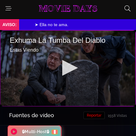
MOVIE DAYS
➤ Ella no te ama.
Fuentes de vídeo
Reportar
1558 Vistas
🔒Multi-Host🔒