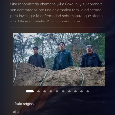
Una renombrada chamana (Kim Go-eun) y su aprendiz
son contratados por una enigmática familia adinerada
para investigar la enfermedad sobrenatural que afecta
a su hijo primogénito. Con la ayuda de un
embalsamador y el experto en feng shui más famoso
del país (Choi Min-sik), rastrean una tumba familiar
oculta, ubicada en tierra sagrada. Percibiendo un aura
ominosa alrededor del lugar, el equipo opta por
exhumar y reubicar los restos ancestrales de inmediato.
Pero algo mucho más oscuro emerge en la remota
montaña, desatando fuerzas sobrenaturales que
amenazan con destruirlos a todos.
Título original
파묘