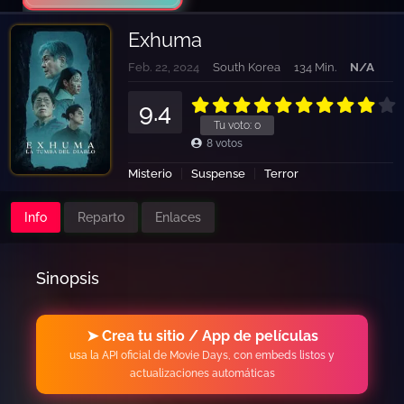
Exhuma
Feb. 22, 2024
South Korea
134 Min.
N/A
9.4
Tu voto:
0
8
votos
Misterio
Suspense
Terror
Info
Reparto
Enlaces
Sinopsis
➤ Crea tu sitio / App de películas
usa la API oficial de Movie Days, con embeds listos y
actualizaciones automáticas