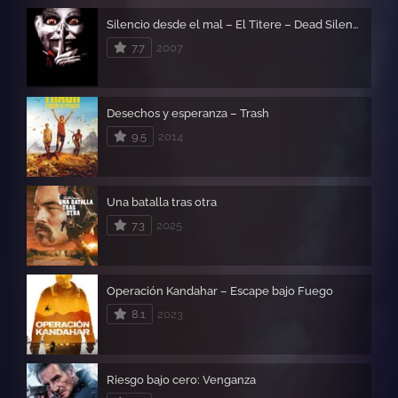
Silencio desde el mal – El Titere – Dead Silence
7.7
2007
Desechos y esperanza – Trash
9.5
2014
Una batalla tras otra
7.3
2025
Operación Kandahar – Escape bajo Fuego
8.1
2023
Riesgo bajo cero: Venganza