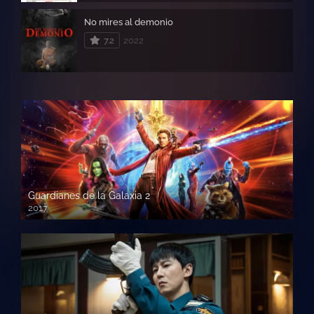
No mires al demonio
7.2
2022
Guardianes de la Galaxia 2
2017
720p HD