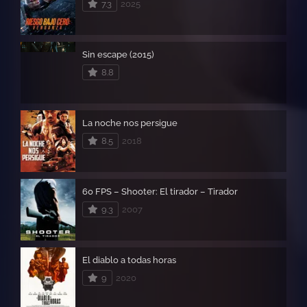
7.3
2025
Sin escape (2015)
8.8
La noche nos persigue
8.5
2018
60 FPS – Shooter: El tirador – Tirador
9.3
2007
El diablo a todas horas
9
2020