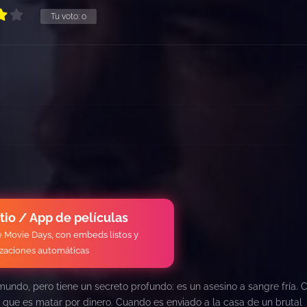
Tu voto:
0
itio / App de películas
de Movie Days, con embeds listos y
izaciones automáticas
undo, pero tiene un secreto profundo: es un asesino a sangre fría. 
, que es matar por dinero. Cuando es enviado a la casa de un brutal