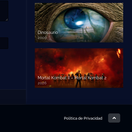
Dinosaurio
2000
720 HD
Mortal Kombat II – Mortal Kombat 2
2026
1080p HD
Política de Privacidad