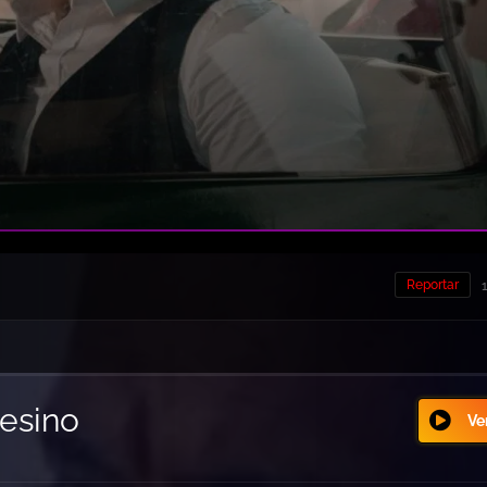
Reportar
esino
Ver