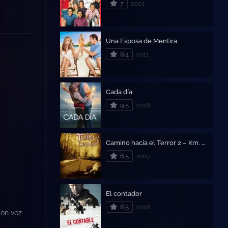
7
2001
Una Esposa de Mentira
8.4
2011
Cada día
9.5
2018
Camino hacia el Terror 2 – Km. 666 II: Camino sangriento 2
6.5
2007
El contador
8.5
2016
Con voz