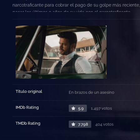
narcotraficante para cobrar el pago de su golpe más reciente, 
pasar los últimos 9 años de su vida con el narcotraficante.
Título original
En brazos de un asesino
IMDb Rating
5.9
1,497 votos
TMDb Rating
7.798
404 votos