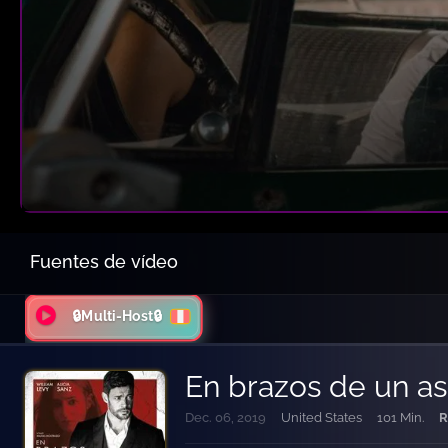
Fuentes de vídeo
🔒Multi-Host🔒
En brazos de un as
Dec. 06, 2019
United States
101 Min.
R