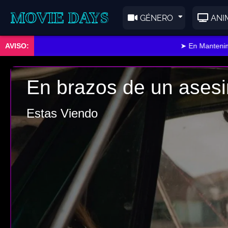
E DAYS
GÉNERO
ANI
➤ En Mantenimien