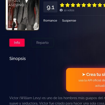
9.1
10
votos
Romance
Suspense
Info
Reparto
Sinopsis
➤ Crea tu s
usa la API oficial 
actual
Victor (William Levy) es uno de los hombres más guapos del m
suave y seductora, Víctor fue criado para hacer una sola cosa