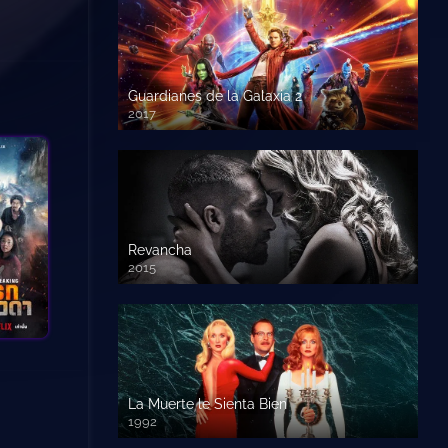
Guardianes de la Galaxia 2
2017
720p HD
Revancha
2015
720p HD
La Muerte le Sienta Bien
1992
720p HD