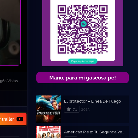
Mano, para mi gaseosa pe!
1960 Vistas
El protector – Linea De Fuego
7.1
2013
 trailer
American Pie 2: Tu Segunda Vez Es Mejor