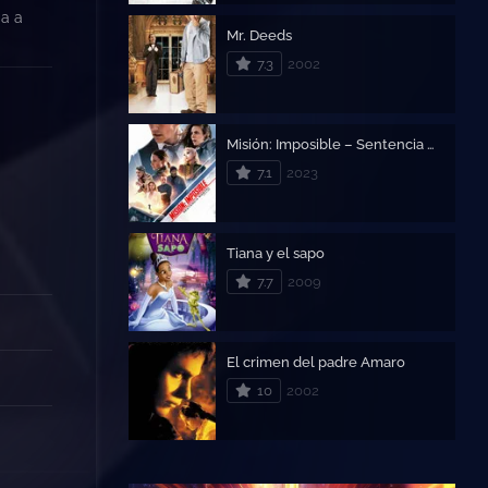
da a
Mr. Deeds
7.3
2002
Misión: Imposible – Sentencia mortal parte uno
7.1
2023
Tiana y el sapo
7.7
2009
El crimen del padre Amaro
10
2002