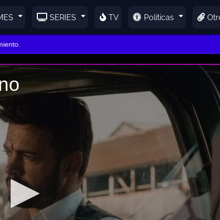
MES
SERIES
TV
Políticas
Otr
to.