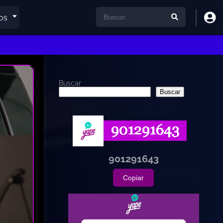
os
Buscar
Buscar
901291643
Copiar