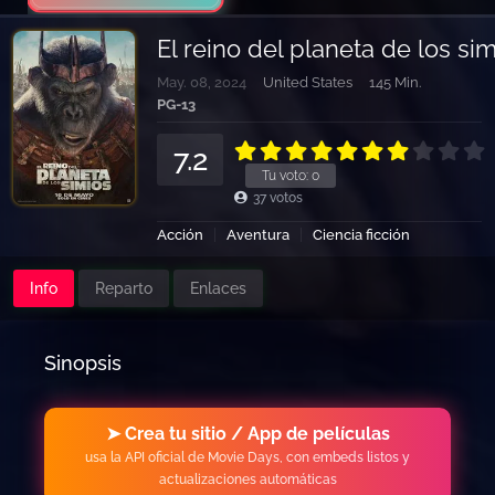
El reino del planeta de los si
May. 08, 2024
United States
145 Min.
PG-13
7.2
Tu voto:
0
37
votos
Acción
Aventura
Ciencia ficción
Info
Reparto
Enlaces
Sinopsis
➤ Crea tu sitio / App de películas
usa la API oficial de Movie Days, con embeds listos y
actualizaciones automáticas