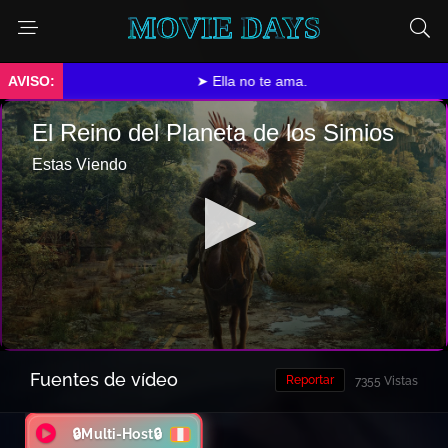
MOVIE DAYS
➤ Ella no te ama.
Fuentes de vídeo
Reportar
7355 Vistas
🔒Multi-Host🔒