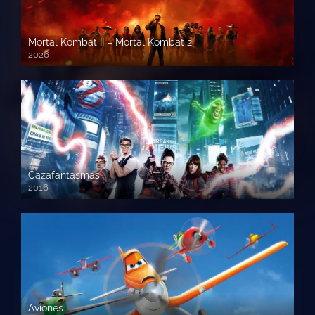
Mortal Kombat II – Mortal Kombat 2
2026
1080p HD
Cazafantasmas
2016
720p HD
Aviones