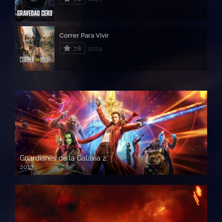
Correr Para Vivir
7.8
2024
Guardianes de la Galaxia 2
2017
720p HD