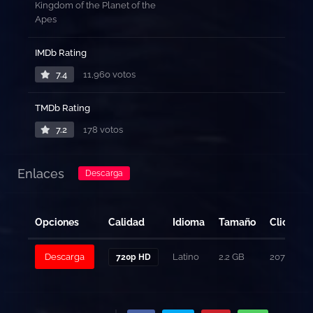
Kingdom of the Planet of the
Apes
IMDb Rating
7.4
11,960 votos
TMDb Rating
7.2
178 votos
Enlaces
Descarga
Opciones
Calidad
Idioma
Tamaño
Clicks
Descarga
Latino
2.2 GB
207
720p HD