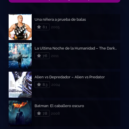
Una niñera a prueba de balas
8.1
2005
La Ultima Noche de la Humanidad – The Darkest Hour
7.6
2011
Alien vs Depredador – Alien vs Predator
8.3
2004
Batman: El caballero oscuro
7.8
2008