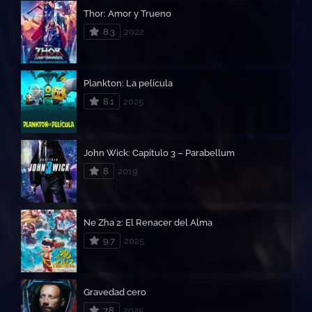
Thor: Amor y Trueno
8.3
2022
Plankton: La película
8.1
2025
John Wick: Capítulo 3 – Parabellum
8
2019
Ne Zha 2: El Renacer del Alma
9.7
2025
Gravedad cero
7.8
2025