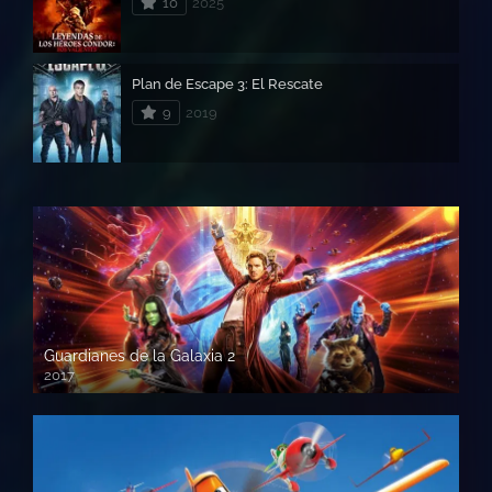
10
2025
Plan de Escape 3: El Rescate
9
2019
Guardianes de la Galaxia 2
2017
720p HD