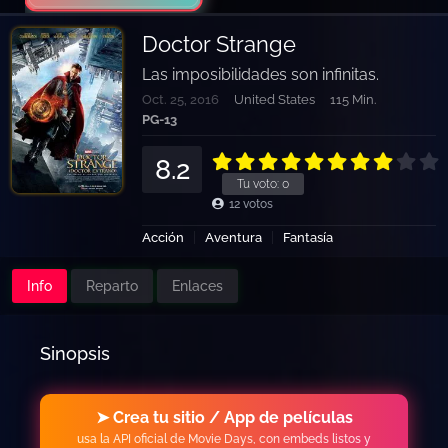
Doctor Strange
Las imposibilidades son infinitas.
Oct. 25, 2016
United States
115 Min.
PG-13
8.2
Tu voto:
0
12
votos
Acción
Aventura
Fantasía
Info
Reparto
Enlaces
Sinopsis
➤ Crea tu sitio / App de películas
usa la API oficial de Movie Days, con embeds listos y