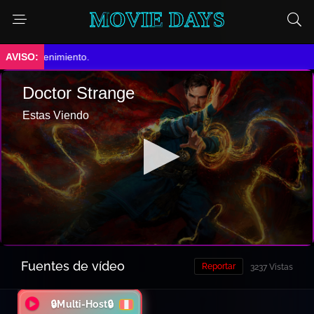
MOVIE DAYS
antenimiento.
Fuentes de vídeo
Reportar
3237 Vistas
🔒Multi-Host🔒