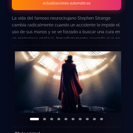
actualizaciones automáticas
La vida del famoso neurocirujano Stephen Strange
cambia radicalmente cuando un accidente le impide el
uso de sus manos y se ve forzado a buscar una cura en
un misterioso enclave. Inmediatamente aprende que no
solo es un sanatorio… es también el frente de batalla
contra oscuras fuerzas, y debe elegir entre volver a su
antigua vida o defender al mundo como el más
poderoso hechicero del momento. Algunas secuencias
o formas con luces parpadeantes pueden afectar a los
espectadores fotosensibles.