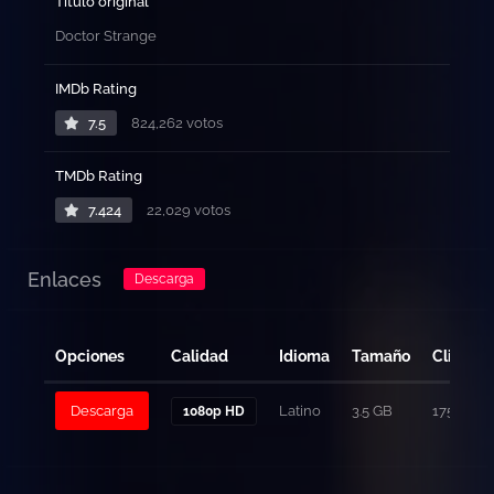
Título original
Doctor Strange
IMDb Rating
7.5
824,262 votos
TMDb Rating
7.424
22,029 votos
Enlaces
Descarga
Opciones
Calidad
Idioma
Tamaño
Clicks
Descarga
Latino
3.5 GB
175
1080p HD