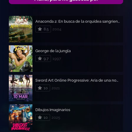
Anaconda 2: En busca de la orquídea sangrienta
8.5
2004
George de la jungla
9.7
1997
Sword Art Online Progressive: Aria de una noche sin estrellas
10
2021
Dibujos Imaginarios
10
2025