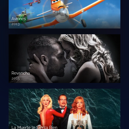
Aviones
2013
720 HD
Revancha
2015
720p HD
La Muerte le Sienta Bien