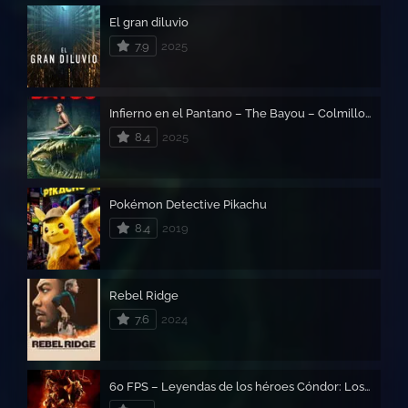
El gran diluvio
7.9
2025
Infierno en el Pantano – The Bayou – Colmillos del Bayou
8.4
2025
Pokémon Detective Pikachu
8.4
2019
Rebel Ridge
7.6
2024
60 FPS – Leyendas de los héroes Cóndor: Los valientes