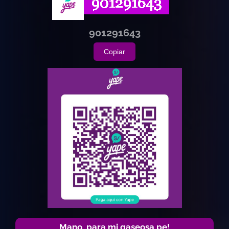
901291643
Copiar
Mano, para mi gaseosa pe!