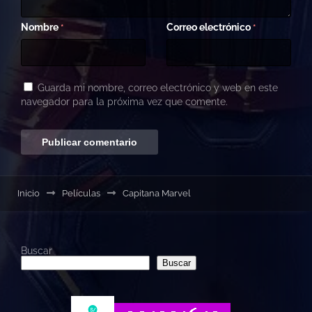
Nombre
Correo electrónico
*
*
Guarda mi nombre, correo electrónico y web en este
navegador para la próxima vez que comente.
Inicio
Películas
Capitana Marvel
Buscar
Buscar