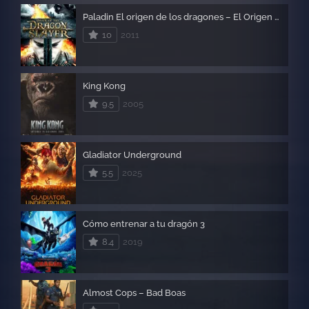
Paladin El origen de los dragones – El Origen de los Dragonslayer
10
2011
King Kong
9.5
2005
Gladiator Underground
5.5
2025
Cómo entrenar a tu dragón 3
8.4
2019
Almost Cops – Bad Boas