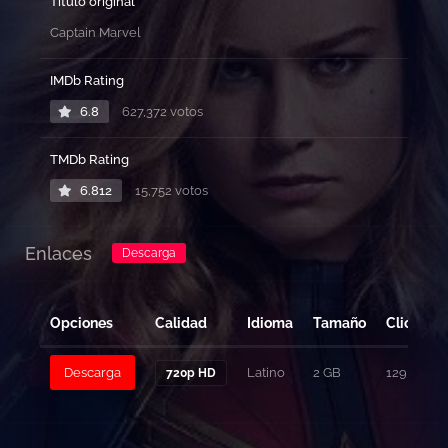
Título original
Captain Marvel
IMDb Rating
6.8
627,372 votos
TMDb Rating
6.812
15,752 votos
Enlaces
Descarga
Opciones
Calidad
Idioma
Tamaño
Clicks
Descarga
Latino
2 GB
129
720p HD