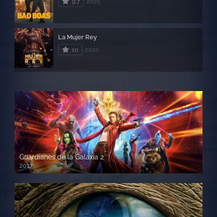
9.7
2025
La Mujer Rey
10
2022
Guardianes de la Galaxia 2
2017
720p HD