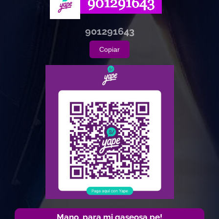
901291643
Copiar
Mano, para mi gaseosa pe!