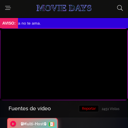
MOVIE DAYS
 Ella no te ama.
Fuentes de vídeo
Reportar
2451 Vistas
🔒Multi-Host🔒