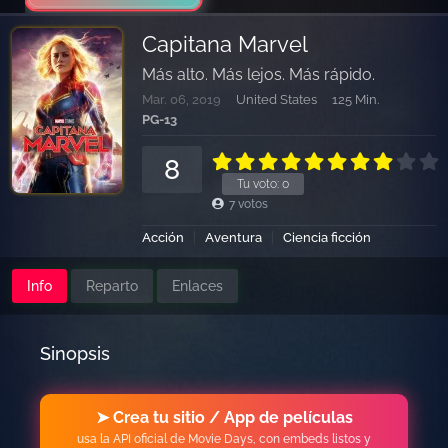
Capitana Marvel
Más alto. Más lejos. Más rápido.
Mar. 06, 2019
United States
125 Min.
PG-13
8
Tu voto:
0
7
votos
Acción
Aventura
Ciencia ficción
Info
Reparto
Enlaces
Sinopsis
➤ Crea tu sitio / App de películas
usa la API oficial de Movie Days, con embeds listos y