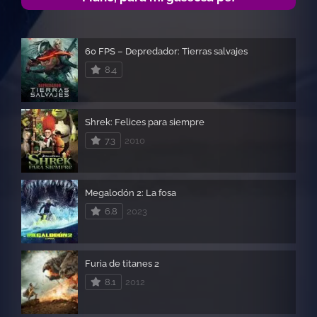
60 FPS – Depredador: Tierras salvajes
8.4
Shrek: Felices para siempre
7.3
2010
Megalodón 2: La fosa
6.8
2023
Furia de titanes 2
8.1
2012