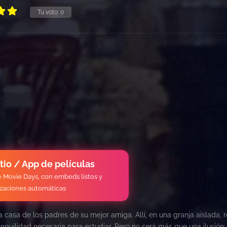
Tu voto:
0
itio / App de películas
de Movie Days, con embeds listos y
izaciones automáticas
la casa de los padres de su mejor amiga. Allí, en una granja aislada,
quilidad necesaria para estudiar. Pero no será más que una ilusión; 