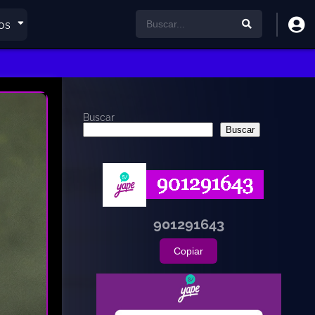
os
Buscar
Buscar
901291643
Copiar