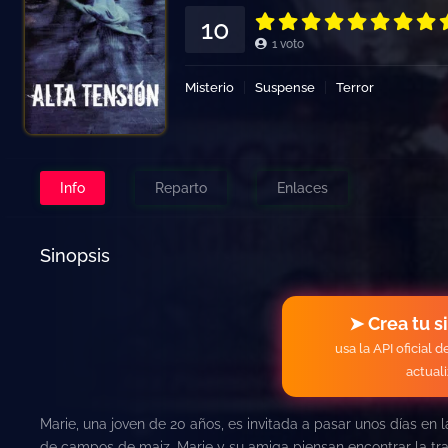
10
1
voto
Misterio
Suspense
Terror
Info
Reparto
Enlaces
Sinopsis
➤ Crea tu s
usa la API oficial 
actual
Marie, una joven de 20 años, es invitada a pasar unos días en 
de campos de maiz, Marie y su amiga piensan encontrar la tran