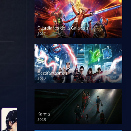
Guardianes de la Galaxia 2
2017
720p HD
Cazafantasmas
2016
720p HD
Karma
2025