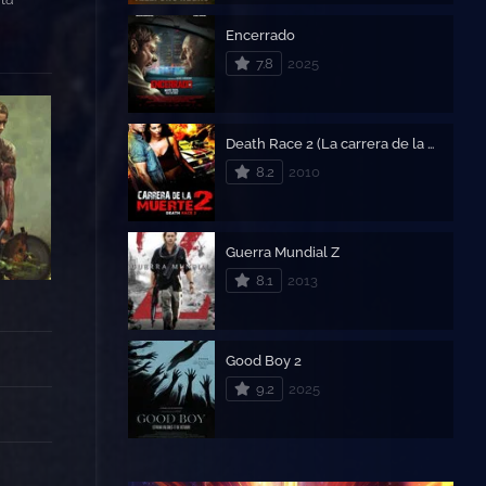
Encerrado
7.8
2025
Death Race 2 (La carrera de la muerte 2: El origen)
8.2
2010
Guerra Mundial Z
8.1
2013
Good Boy 2
9.2
2025