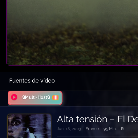
Fuentes de vídeo
🔒Multi-Host🔒
Alta tensión – El 
Jun. 18, 2003
France
95 Min.
R