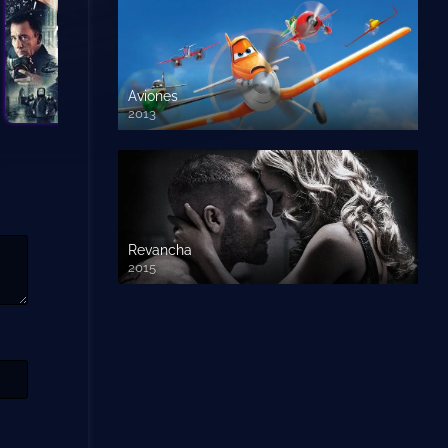
Aviones
2013
720 HD
Revancha
2015
720p HD