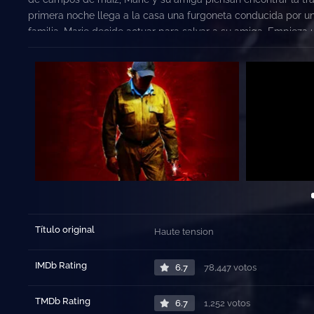
primera noche llega a la casa una furgoneta conducida por u
familia. Marie decide actuar para salvar a su amiga. Empieza u
Título original
Haute tension
IMDb Rating
6.7
78,447 votos
TMDb Rating
6.7
1,252 votos