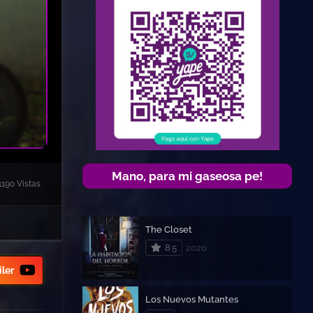
Mano, para mi gaseosa pe!
1190 Vistas
The Closet
8.5
2020
iler
Los Nuevos Mutantes