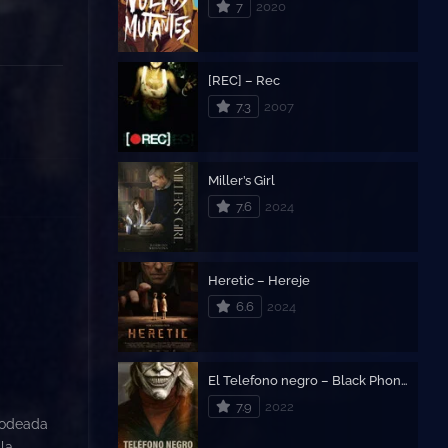
7
2020
[REC] – Rec
7.3
2007
Miller’s Girl
7.6
2024
Heretic – Hereje
6.6
2024
El Telefono negro – Black Phone
7.9
2022
 rodeada
la