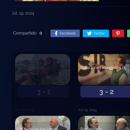
Jul. 19, 2024
Compartido
0
Facebook
Twitter
La Convención
Soluciones integrales Basurto
3 - 1
3 - 2
Jul. 19, 2024
Jul. 19, 2024
Un beso en los labios
Portericidio