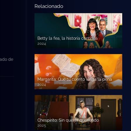
Relacionado
Betty la fea, la historia continúa
2024
eado de
Margarita: Que tu cuento valga la pena
2024
Chespirito: Sin querer queriendo
2025