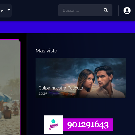
os
Mas vista
Culpa nuestra Pelicula
2025
720p HD