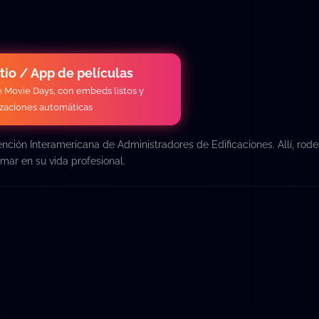
itio / App de películas
de Movie Days, con embeds listos y
izaciones automáticas
vención Interamericana de Administradores de Edificaciones. Allí, rod
ar en su vida profesional.