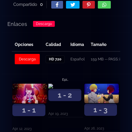
Compartido
0
Enlaces
Descarga
Opciones
Calidad
Idioma
Tamaño
Descarga
Español
159 MB -- PASS: ivani
HD 720
Episodio 2
1 - 2
Episodio 3
Episodio 1
1 - 3
1 - 1
Apr. 19, 2023
Apr. 26, 2023
Apr. 12, 2023