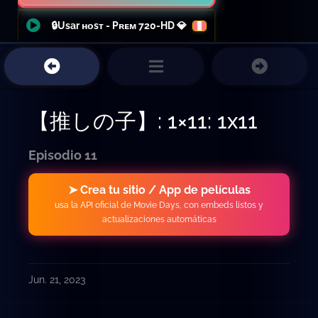
🔒Usar ʜᴏsᴛ - Pʀᴇᴍ 720-HD 💎
【推しの子】: 1×11: 1x11
Episodio 11
➤ Crea tu sitio / App de películas
usa la API oficial de Movie Days, con embeds listos y
actualizaciones automáticas
Jun. 21, 2023