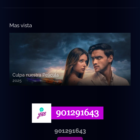
Mas vista
Culpa nuestra Pelicula
2025
720p HD
901291643