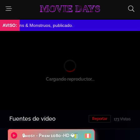
MOVIE DAYS
Minions & Monstruos, publicado.
Cargando reproductor...
Fuentes de vídeo
Reportar
173 Vistas
🔒ʜᴏsᴛ - Pʀᴇᴍ 1080-HD 💎