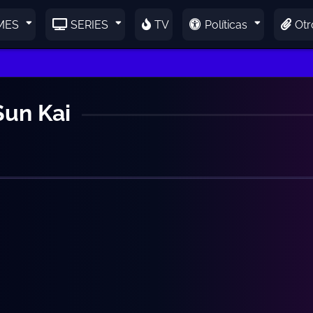
MES
SERIES
TV
Políticas
Otr
Sun Kai