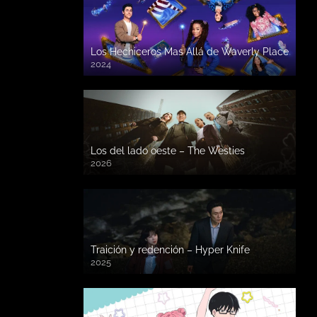
Los Hechiceros Mas Allá de Waverly Place
2024
Los del lado oeste – The Westies
2026
Traición y redención – Hyper Knife
2025