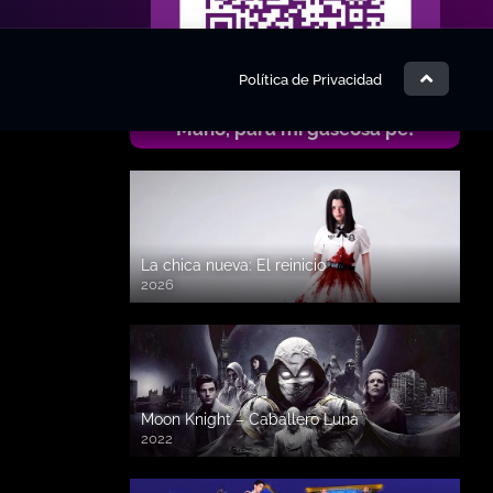
Política de Privacidad
Mano, para mi gaseosa pe!
La chica nueva: El reinicio
2026
Moon Knight – Caballero Luna
2022