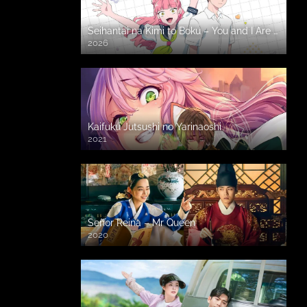
Seihantai na Kimi to Boku – You and I Are Polar Opposites
2026
Kaifuku Jutsushi no Yarinaoshi
2021
Señor Reina – Mr Queen
2020