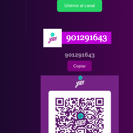
Unirme al canal
901291643
Copiar