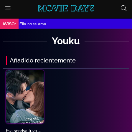
MOVIE DAYS
➤ Ella no te ama.
Youku
Añadido recientemente
Esa sonrisa tuya – Cayendo en tu sonrisa (Sub – Español)
8.1