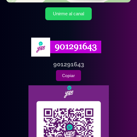
Unirme al canal
901291643
Copiar