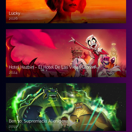
Lucky
2026
Hotel Hazbin – El Hotel De Las Viejas Glorias
2024
Ben 10: Supremacía Alienígena
2010